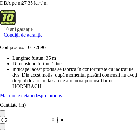
DBA pe m
27,35 lei
*
/
m
10 ani garanție
Condiții de garanție
Cod produs:
10172896
Lungime furtun
:
35 m
Dimensiune furtun
:
1 inci
Indicație: acest produs se fabrică în conformitate cu indicațiile
dvs. Din acest motiv, după momentul plasării comenzii nu aveți
dreptul de a o anula sau de a returna produsul firmei
HORNBACH.
Mai multe detalii despre produs
Cantitate (m)
0.5 m