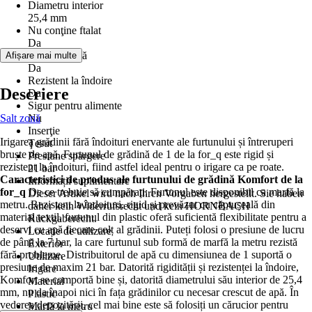
Diametru interior
25,4 mm
Nu conţine ftalat
Da
Formă stabilă
Afișare mai multe
Da
Rezistent la îndoire
Descriere
Da
Sigur pentru alimente
Salt zonă
Nu
Inserţie
Irigarea grădinii fără îndoituri enervante ale furtunului și întreruperi
Ţesut
bruște de apă. Furtunul de grădină de 1 de la for_q este rigid și
Presiune spargere
rezistent la îndoituri, fiind astfel ideal pentru o irigare ca pe roate.
21 bar
Caracteristici de produs ale furtunului de grădină Komfort de la
Informații suplimentare
for_q
De ce trebuie să cumpărați: Furtunul este disponibil ca marfă la
Dieser Artikel wird nach Ihren Vorgaben hergestellt. Sie haben
metru. Rezistent la îndoituri, rigid și prevăzut cu căptușeală din
daher kein Widerrufsrecht und kein HORNBACH
material textil, furtunul din plastic oferă suficientă flexibilitate pentru a
Rückgaberecht.
deservi cu apă fiecare colț al grădinii. Puteți folosi o presiune de lucru
Locație de utilizare
de până la 7 bar, la care furtunul sub formă de marfă la metru rezistă
Exterior
fără probleme. Distribuitorul de apă cu dimensiunea de 1 suportă o
Utilizare
presiune de maxim 21 bar. Datorită rigidității și rezistenței la îndoire,
Irigare
Komfort se comportă bine și, datorită diametrului său interior de 25,4
Material
mm, nu da înapoi nici în fața grădinilor cu necesar crescut de apă. În
Plastic
vederea depozitării, cel mai bine este să folosiți un cărucior pentru
Marfă la metru