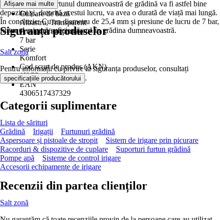
furtun adecvat. Furtunul dumneavoastră de grădină va fi astfel bine
Afișare mai multe
Da
depozitat și, datorită acestui lucru, va avea o durată de viață mai lungă.
Culoare de bază
În concluzie: Cu un diametru de 25,4 mm și presiune de lucru de 7 bar,
Albastru, Transparent
Siguranța produselor
furtunul asigură suficientă apă în grădina dumneavoastră.
Presiune funcţionare
7 bar
Serie
Salt zonă
Komfort
Cod scurt de produs (AKN)
Pentru informații cu privire la siguranța produselor, consultați
1KC3
.
specificațiile producătorului
EAN
4306517437329
Categorii suplimentare
Lista de sărituri
Grădină
Irigații
Furtunuri grădină
Aspersoare și pistoale de stropit
Sistem de irigare prin picurare
Racorduri & dispozitive de cuplare
Suporturi furtun grădină
Pompe apă
Sisteme de control irigare
Accesorii echipamente de irigare
Recenzii din partea clienților
Salt zonă
Nu garantăm că toate recenziile provin de la persoane care au utilizat