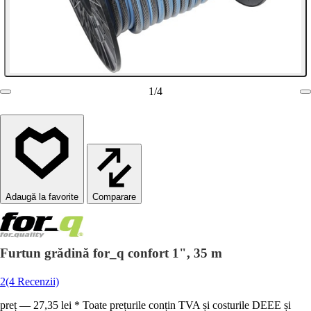
1
/
4
Comparare
Furtun grădină for_q confort 1", 35 m
2
(4 Recenzii)
preț — 27,35 lei * Toate prețurile conțin TVA și costurile DEEE și