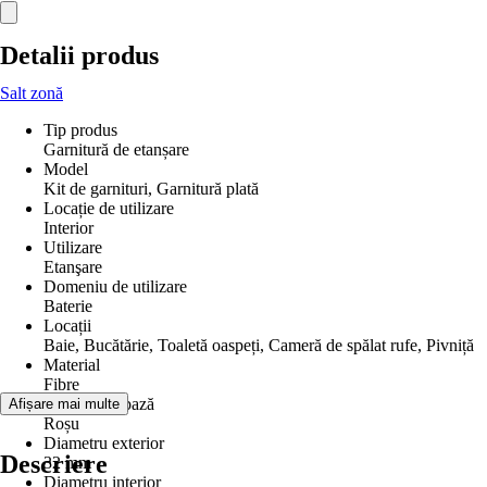
Detalii produs
Salt zonă
Tip produs
Garnitură de etanșare
Model
Kit de garnituri, Garnitură plată
Locație de utilizare
Interior
Utilizare
Etanşare
Domeniu de utilizare
Baterie
Locații
Baie, Bucătărie, Toaletă oaspeți, Cameră de spălat rufe, Pivniță
Material
Fibre
Culoare de bază
Afișare mai multe
Roșu
Diametru exterior
Descriere
32 mm
Diametru interior