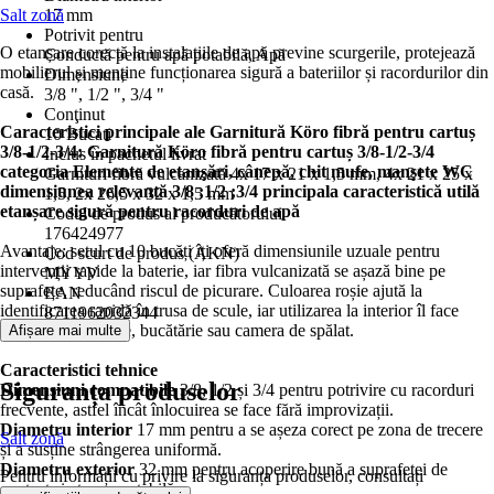
Salt zonă
17 mm
Potrivit pentru
O etanșare corectă la instalațiile de apă previne scurgerile, protejează
Conductă pentru apă potabilă, Apă
mobilierul și menține funcționarea sigură a bateriilor și racordurilor din
Dimensiune
casă.
3/8 ", 1/2 ", 3/4 "
Conţinut
Caracteristici principale ale Garnitură Köro fibră pentru cartuș
10 Bucati
3/8-1/2-3/4: Garnitură Köro fibră pentru cartuș 3/8-1/2-3/4
Inclus în pachetul livrat
categoria Elemente de etanşări, cânepă, chit mufe, manşete WC
Garnituri fibră vulcanizată 4x 17 x 21 x 1,5 mm, 4x 21 x 25 x
dimensiunea relevantă 3/8 ;1/2 ;3/4 principala caracteristică utilă
1,5, 2x 26,5 x 32 x 1,5 mm
etanșare sigură pentru racorduri de apă
Codul de produs al producătorului
176424977
Avantaje: setul cu 10 bucăți îți oferă dimensiunile uzuale pentru
Cod scurt de produs (AKN)
intervenții rapide la baterie, iar fibra vulcanizată se așază bine pe
MYYV
suprafețe, reducând riscul de picurare. Culoarea roșie ajută la
EAN
identificarea rapidă în trusa de scule, iar utilizarea la interior îl face
8711962032344
potrivit pentru baie, bucătărie sau camera de spălat.
Afișare mai multe
Caracteristici tehnice
Siguranța produselor
Dimensiuni compatibile
3/8, 1/2 și 3/4 pentru potrivire cu racorduri
frecvente, astfel încât înlocuirea se face fără improvizații.
Diametru interior
17 mm pentru a se așeza corect pe zona de trecere
Salt zonă
și a susține strângerea uniformă.
Diametru exterior
32 mm pentru acoperire bună a suprafeței de
Pentru informații cu privire la siguranța produselor, consultați
contact și etanșare stabilă.