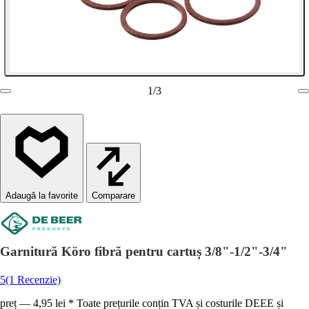
1
/
3
Comparare
Garnitură Köro fibră pentru cartuș 3/8"-1/2"-3/4"
5
(1 Recenzie)
preț — 4,95 lei * Toate prețurile conțin TVA și costurile DEEE și