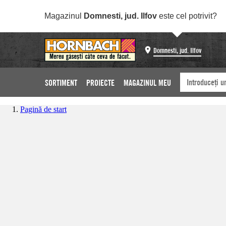
Magazinul
Domnesti, jud. Ilfov
este cel potrivit?
Domnesti, jud. Ilfov
SORTIMENT
PROIECTE
MAGAZINUL MEU
Pagină de start