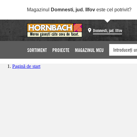
Magazinul
Domnesti, jud. Ilfov
este cel potrivit?
Domnesti, jud. Ilfov
SORTIMENT
PROIECTE
MAGAZINUL MEU
Pagină de start