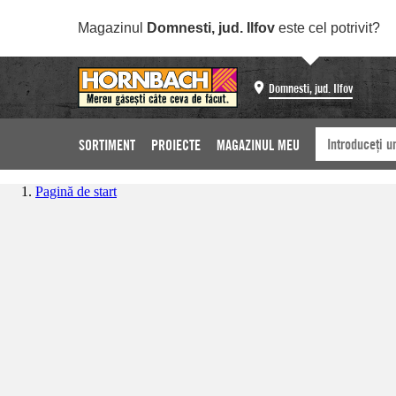
Magazinul
Domnesti, jud. Ilfov
este cel potrivit?
Domnesti, jud. Ilfov
SORTIMENT
PROIECTE
MAGAZINUL MEU
Pagină de start