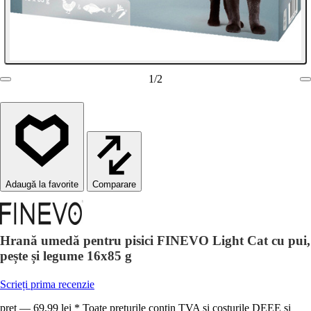
1
/
2
Comparare
Hrană umedă pentru pisici FINEVO Light Cat cu pui,
pește și legume 16x85 g
Scrieți prima recenzie
preț — 69,99 lei * Toate prețurile conțin TVA și costurile DEEE și