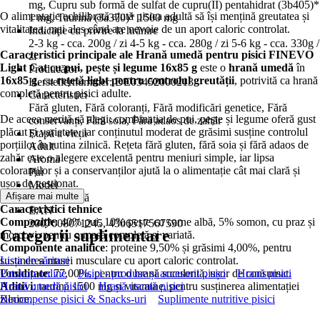
mg, Cupru sub formă de sulfat de cupru(II) pentahidrat (3b405)*
O alimentație echilibrată ajută pisica adultă să își mențină greutatea și
1 mg, Taurină (3a370)* 1500 mg
vitalitatea, mai ales când are nevoie de un aport caloric controlat.
Indicaţie cu privire la hrănire
2-3 kg - cca. 200g / zi 4-5 kg - cca. 280g / zi 5-6 kg - cca. 330g /
Caracteristici principale ale Hrană umedă pentru pisici FINEVO
zi
Light Cat cu pui, pește și legume 16x85 g
este o
hrană umedă
în
Producător
16x85 g
, cu
rețetă light pentru controlul greutății
, potrivită ca hrană
Herstellernummer: DE03452000213
completă pentru pisici adulte.
Caracteristici
Fără gluten, Fără coloranți, Fără modificări genetice, Fără
De aceea merită să alegi: combinația de pui, pește și legume oferă gust
conservanți, Fără soia, Fără adaos de zahăr
plăcut și varietate, iar conținutul moderat de grăsimi susține controlul
Etapă a vieții
porțiilor în rutina zilnică. Rețeta fără gluten, fără soia și fără adaos de
Adult
zahăr este o alegere excelentă pentru meniuri simple, iar lipsa
Aromă
coloranților și a conservanților ajută la o alimentație cât mai clară și
Pui
ușor de gestionat.
Model
Afișare mai multe
Hrană umedă
Caracteristici tehnice
EAN
Compoziție
: 40% pui, 10% pește cu carne albă, 5% somon, cu praz și
2007008071245, 4306517567590
Categorii suplimentare
morcovi, pentru o masă completă și variată.
Componente analitice
: proteine 9,50% și grăsimi 4,00%, pentru
susținerea masei musculare cu aport caloric controlat.
Lista de sărituri
Umiditate
Petshop online
: 77,00%, pentru o hrană suculentă, ușor de consumat.
Pisici - produse și accesorii pisici
Hrană pisici
Aditivi
Hrană umedă pisici
: taurină 1500 mg și vitamine, pentru susținerea alimentației
Hrană uscată pisici
zilnice.
Recompense pisici & Snacks-uri
Suplimente nutritive pisici