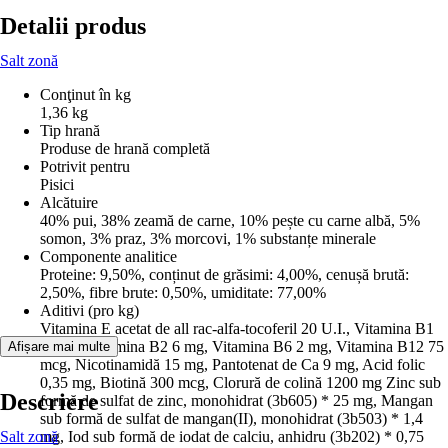
Detalii produs
Salt zonă
Conţinut în kg
1,36 kg
Tip hrană
Produse de hrană completă
Potrivit pentru
Pisici
Alcătuire
40% pui, 38% zeamă de carne, 10% pește cu carne albă, 5%
somon, 3% praz, 3% morcovi, 1% substanțe minerale
Componente analitice
Proteine: 9,50%, conținut de grăsimi: 4,00%, cenușă brută:
2,50%, fibre brute: 0,50%, umiditate: 77,00%
Aditivi (pro kg)
Vitamina E acetat de all rac-alfa-tocoferil 20 U.I., Vitamina B1
10 mg, Vitamina B2 6 mg, Vitamina B6 2 mg, Vitamina B12 75
Afișare mai multe
mcg, Nicotinamidă 15 mg, Pantotenat de Ca 9 mg, Acid folic
0,35 mg, Biotină 300 mcg, Clorură de colină 1200 mg Zinc sub
Descriere
formă de sulfat de zinc, monohidrat (3b605) * 25 mg, Mangan
sub formă de sulfat de mangan(II), monohidrat (3b503) * 1,4
Salt zonă
mg, Iod sub formă de iodat de calciu, anhidru (3b202) * 0,75