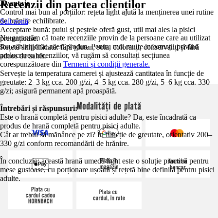
Recenzii din partea clienților
Avantaje
Control mai bun al porțiilor: rețeta light ajută la menținerea unei rutine
de hrănire echilibrate.
Salt zonă
Acceptare bună: puiul și peștele oferă gust, util mai ales la pisici
Nu garantăm că toate recenziile provin de la persoane care au utilizat
pretențioase.
sau achiziționat acest produs. Pentru mai multe informații privind
Rețetă simplificată: fără gluten, soia, coloranți, conservanți și fără
prelucrarea recenziilor, vă rugăm să consultați secțiunea
adaos de zahăr.
corespunzătoare din
Termeni și condiții generale.
Servește la temperatura camerei și ajustează cantitatea în funcție de
greutate: 2–3 kg cca. 200 g/zi, 4–5 kg cca. 280 g/zi, 5–6 kg cca. 330
g/zi; asigură permanent apă proaspătă.
Modalități de plată
Întrebări și răspunsuri:
Este o hrană completă pentru pisici adulte? Da, este încadrată ca
produs de hrană completă pentru pisici adulte.
Cât ar trebui să mănânce pe zi? În funcție de greutate, orientativ 200–
330 g/zi conform recomandării de hrănire.
În concluzie: această hrană umedă light este o soluție practică pentru
mese gustoase, cu porționare ușoară și rețetă bine definită pentru pisici
adulte.