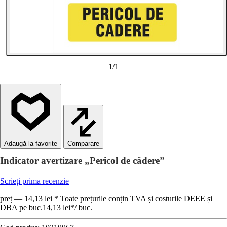
1
/
1
Comparare
Indicator avertizare „Pericol de cădere”
Scrieți prima recenzie
preț — 14,13 lei * Toate prețurile conțin TVA și costurile DEEE și
DBA pe buc.
14,13 lei
*
/
buc.