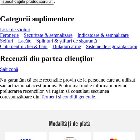
.
specificațiile producătorului
Categorii suplimentare
Lista de sărituri
Feronerie
Securitate & semnalizare
Indicatoare & semnalizare
Seifuri
Lacăte
Splinturi & știfturi de siguranță
Cutii pentru chei & bani
Dulapuri arme
Sisteme de siguranță copii
Recenzii din partea clienților
Salt zonă
Nu garantăm că toate recenziile provin de la persoane care au utilizat
sau achiziționat acest produs. Pentru mai multe informații privind
prelucrarea recenziilor, vă rugăm să consultați secțiunea
corespunzătoare din
Termeni și condiții generale.
Modalități de plată