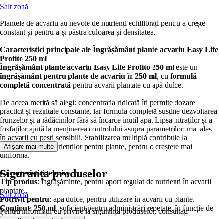
Salt zonă
Plantele de acvariu au nevoie de nutrienți echilibrați pentru a crește
constant și pentru a-și păstra culoarea și densitatea.
Caracteristici principale ale Îngrășământ plante acvariu Easy Life
Profito 250 ml
Îngrășământ plante acvariu Easy Life Profito 250 ml
este un
îngrăşământ pentru plante de acvariu
în
250 ml
, cu
formulă
completă concentrată
pentru acvarii plantate cu apă dulce.
De aceea merită să alegi: concentrația ridicată îți permite dozare
practică și rezultate constante, iar formula completă susține dezvoltarea
frunzelor și a rădăcinilor fără să încarce inutil apa. Lipsa nitraților și a
fosfaților ajută la menținerea controlului asupra parametrilor, mai ales
în acvarii cu pești sensibili. Stabilizarea multiplă contribuie la
disponibilitatea nutrienților pentru plante, pentru o creștere mai
Afișare mai multe
uniformă.
Siguranța produselor
Caracteristici tehnice
Tip produs
: îngrăşăminte, pentru aport regulat de nutrienți în acvarii
plantate.
Salt zonă
Potrivit pentru
: apă dulce, pentru utilizare în acvarii cu plante.
Conținut
:
250 ml
, suficient pentru administrări repetate, în funcție de
Pentru informații cu privire la siguranța produselor, consultați
dozaj.