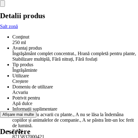
Detalii produs
Salt zonă
Conţinut
250 ml
Avantaj produs
Îngrăşământ complet concentrat., Hrană completă pentru plante,
Stabilizare multiplă, Fără nitrați, Fără fosfați
Tip produs
Îngrăşăminte
Utilizare
Creștere
Domeniu de utilizare
Acvariu
Potrivit pentru
Apă dulce
Informații suplimentare
Numai pentru acvarii cu plante., A nu se lăsa la îndemâna
Afișare mai multe
copiilor și animalelor de companie., A se păstra într-un loc ferit
de lumină.
Descriere
EAN
8715837000421