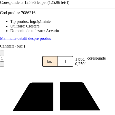
Corespunde la 125,96 lei pe l
(
125,96 lei
/
l
)
Cod produs:
7086216
Tip produs
:
Îngrăşăminte
Utilizare
:
Creștere
Domeniu de utilizare
:
Acvariu
Mai multe detalii despre produs
Cantitate (buc.)
corespunde
1 buc.
buc.
l
0,250 l