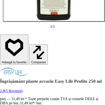
1
/
1
Comparare
Îngrășământ plante acvariu Easy Life Profito 250 ml
2.8
(5 Recenzii)
preț — 31,49 lei * Toate prețurile conțin TVA și costurile DEEE și
DBA pe buc.
31,49 lei
*
/
buc.