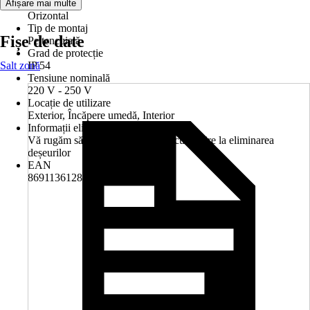
Montaj
Afișare mai multe
Orizontal
Tip de montaj
Fișe de date
Pe tencuială
Grad de protecție
Salt zonă
IP 54
Tensiune nominală
220 V - 250 V
Locație de utilizare
Exterior, Încăpere umedă, Interior
Informații eliminare deșeuri
Vă rugăm să respectați indicațiile cu privire la eliminarea
deșeurilor
EAN
8691136128731