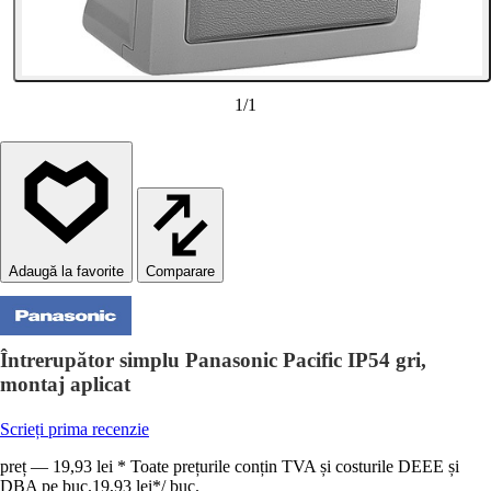
1
/
1
Comparare
Întrerupător simplu Panasonic Pacific IP54 gri,
montaj aplicat
Scrieți prima recenzie
preț — 19,93 lei * Toate prețurile conțin TVA și costurile DEEE și
DBA pe buc.
19,93 lei
*
/
buc.