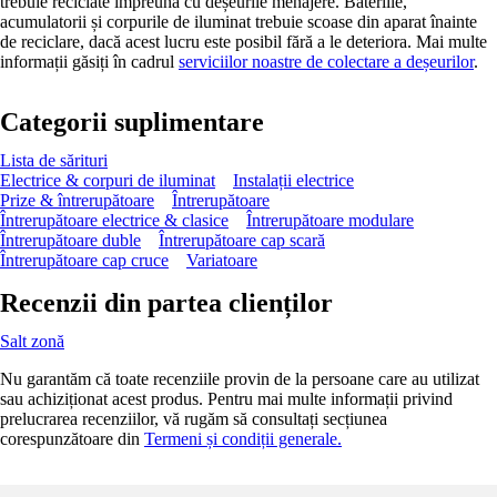
trebuie reciclate împreună cu deșeurile menajere. Bateriile,
acumulatorii și corpurile de iluminat trebuie scoase din aparat înainte
de reciclare, dacă acest lucru este posibil fără a le deteriora. Mai multe
informații găsiți în cadrul
serviciilor noastre de colectare a deșeurilor
.
Categorii suplimentare
Lista de sărituri
Electrice & corpuri de iluminat
Instalații electrice
Prize & întrerupătoare
Întrerupătoare
Întrerupătoare electrice & clasice
Întrerupătoare modulare
Întrerupătoare duble
Întrerupătoare cap scară
Întrerupătoare cap cruce
Variatoare
Recenzii din partea clienților
Salt zonă
Nu garantăm că toate recenziile provin de la persoane care au utilizat
sau achiziționat acest produs. Pentru mai multe informații privind
prelucrarea recenziilor, vă rugăm să consultați secțiunea
corespunzătoare din
Termeni și condiții generale.