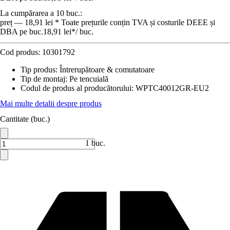
La cumpărarea a 10 buc.:
preț — 18,91 lei * Toate prețurile conțin TVA și costurile DEEE și
DBA pe buc.
18,91 lei
*
/
buc.
Cod produs:
10301792
Tip produs
:
Întrerupătoare & comutatoare
Tip de montaj
:
Pe tencuială
Codul de produs al producătorului
:
WPTC40012GR-EU2
Mai multe detalii despre produs
Cantitate (buc.)
1 buc.