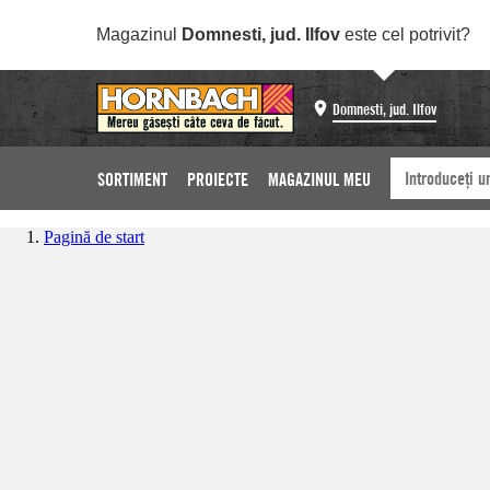
Magazinul
Domnesti, jud. Ilfov
este cel potrivit?
Domnesti, jud. Ilfov
SORTIMENT
PROIECTE
MAGAZINUL MEU
Pagină de start