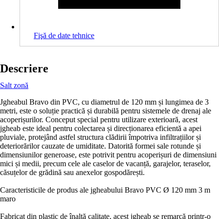
Fişă de date tehnice
Descriere
Salt zonă
Jgheabul Bravo din PVC, cu diametrul de 120 mm și lungimea de 3
metri, este o soluție practică și durabilă pentru sistemele de drenaj ale
acoperișurilor. Conceput special pentru utilizare exterioară, acest
jgheab este ideal pentru colectarea și direcționarea eficientă a apei
pluviale, protejând astfel structura clădirii împotriva infiltrațiilor și
deteriorărilor cauzate de umiditate. Datorită formei sale rotunde și
dimensiunilor generoase, este potrivit pentru acoperișuri de dimensiuni
mici și medii, precum cele ale caselor de vacanță, garajelor, teraselor,
căsuțelor de grădină sau anexelor gospodărești.
Caracteristicile de produs ale jgheabului Bravo PVC Ø 120 mm 3 m
maro
Fabricat din plastic de înaltă calitate, acest jgheab se remarcă printr-o