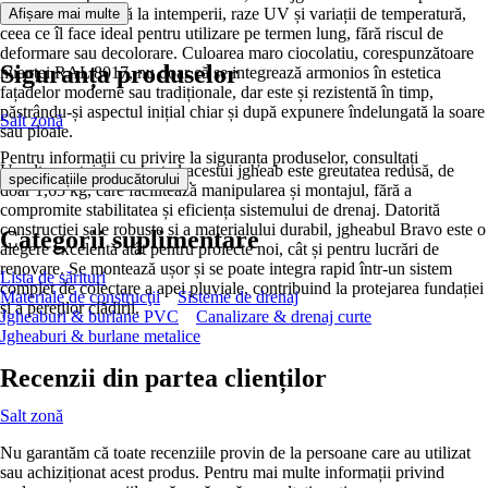
rezistență excelentă la intemperii, raze UV și variații de temperatură,
Afișare mai multe
ceea ce îl face ideal pentru utilizare pe termen lung, fără riscul de
deformare sau decolorare. Culoarea maro ciocolatiu, corespunzătoare
Siguranța produselor
nuanței RAL 8017, nu doar că se integrează armonios în estetica
fațadelor moderne sau tradiționale, dar este și rezistentă în timp,
păstrându-și aspectul inițial chiar și după expunere îndelungată la soare
Salt zonă
sau ploaie.
Pentru informații cu privire la siguranța produselor, consultați
Un alt avantaj important al acestui jgheab este greutatea redusă, de
.
specificațiile producătorului
doar 1,65 kg, care facilitează manipularea și montajul, fără a
compromite stabilitatea și eficiența sistemului de drenaj. Datorită
construcției sale robuste și a materialului durabil, jgheabul Bravo este o
Categorii suplimentare
alegere excelentă atât pentru proiecte noi, cât și pentru lucrări de
renovare. Se montează ușor și se poate integra rapid într-un sistem
Lista de sărituri
complet de colectare a apei pluviale, contribuind la protejarea fundației
Materiale de construcţii
Sisteme de drenaj
și a pereților clădirii.
Jgheaburi & burlane PVC
Canalizare & drenaj curte
Jgheaburi & burlane metalice
Recenzii din partea clienților
Salt zonă
Nu garantăm că toate recenziile provin de la persoane care au utilizat
sau achiziționat acest produs. Pentru mai multe informații privind