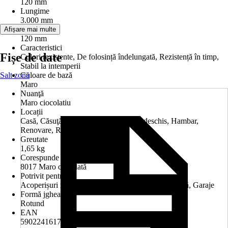
120 mm
Lungime
3.000 mm
Diametru
Afișare mai multe
120 mm
Caracteristici
Fișe de date
Culori rezistente, De folosință îndelungată, Rezistență în timp,
Stabil la intemperii
Salt zonă
Culoare de bază
Maro
Nuanţă
Maro ciocolatiu
Locații
Casă, Căsuţă de grădină, Garaj, Garaj deschis, Hambar,
Renovare, Renovare, Terasă
Greutate
1,65 kg
Corespunde nuanţei RAL
8017 Maro ciocolată
Potrivit pentru
Acoperișuri mici, Anexe, Balcoane, Case de vacanţă, Garaje
Formă jgheab
Rotund
EAN
5902241617014