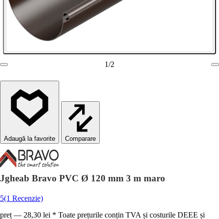
1
/
2
Comparare
Jgheab Bravo PVC Ø 120 mm 3 m maro
5
(1 Recenzie)
preț — 28,30 lei * Toate prețurile conțin TVA și costurile DEEE și