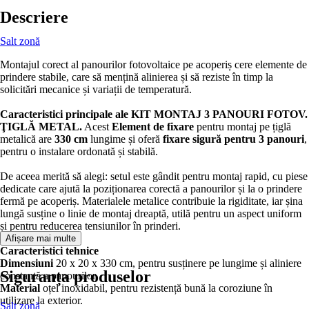
Descriere
Salt zonă
Montajul corect al panourilor fotovoltaice pe acoperiș cere elemente de
prindere stabile, care să mențină alinierea și să reziste în timp la
solicitări mecanice și variații de temperatură.
Caracteristici principale ale KIT MONTAJ 3 PANOURI FOTOV.
ŢIGLĂ METAL.
Acest
Element de fixare
pentru montaj pe țiglă
metalică are
330 cm
lungime și oferă
fixare sigură pentru 3 panouri
,
pentru o instalare ordonată și stabilă.
De aceea merită să alegi: setul este gândit pentru montaj rapid, cu piese
dedicate care ajută la poziționarea corectă a panourilor și la o prindere
fermă pe acoperiș. Materialele metalice contribuie la rigiditate, iar șina
lungă susține o linie de montaj dreaptă, utilă pentru un aspect uniform
și pentru reducerea tensiunilor în prinderi.
Afișare mai multe
Caracteristici tehnice
Dimensiuni
20 x 20 x 330 cm, pentru susținere pe lungime și aliniere
Siguranța produselor
constantă a panourilor.
Material
oțel inoxidabil, pentru rezistență bună la coroziune în
utilizare la exterior.
Salt zonă