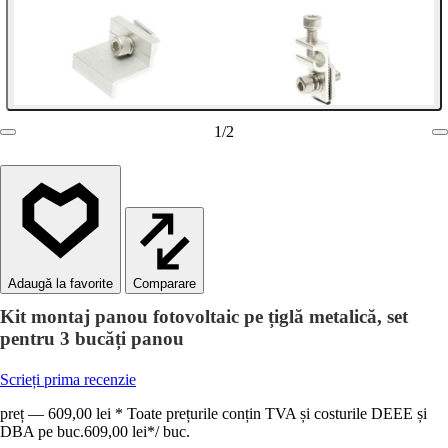
1
/
2
Comparare
Kit montaj panou fotovoltaic pe țiglă metalică, set
pentru 3 bucăți panou
Scrieți prima recenzie
preț — 609,00 lei * Toate prețurile conțin TVA și costurile DEEE și
DBA pe buc.
609,00 lei
*
/
buc.