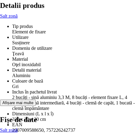
Detalii produs
Salt zonă
Tip produs
Element de fixare
Utilizare
Susținere
Domeniu de utilizare
Ţeavă
Material
Oţel inoxidabil
Detalii material
Aluminiu
Culoare de bază
Gri
Inclus în pachetul livrat
2 bucăți - șină aluminiu 3,3 M, 8 bucăți - element fixare L, 4
bucăți - clemă intermediară, 4 bucăți - clemă de capăt, 1 bucată -
Afișare mai multe
clemă împământare
Dimensiuni (L x l x î)
Fișe de date
330 x 20 x 20 cm
EAN
Salt zonă
2007009588650, 757226242737