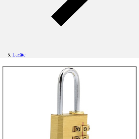
Lacăte