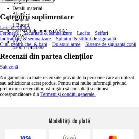
Metal
Detalii material
Alamă
Categorii suplimentare
Conţinut
1 Bucati
Lista de sărituri
Cod scurt de produs (AKN)
Feronerie
Securitate & semnalizare
Lacăte
Seifuri
AGWT
Indicatoare & semnalizare
Splinturi & știfturi de siguranță
EAN
Cutii pentru chei & bani
Dulapuri arme
Sisteme de siguranță copii
4306517443382
Recenzii din partea clienților
Salt zonă
Nu garantăm că toate recenziile provin de la persoane care au utilizat
sau achiziționat acest produs. Pentru mai multe informații privind
prelucrarea recenziilor, vă rugăm să consultați secțiunea
corespunzătoare din
Termeni și condiții generale.
Modalități de plată