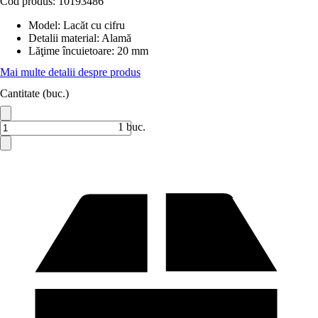
Cod produs:
10193486
Model
:
Lacăt cu cifru
Detalii material
:
Alamă
Lăţime încuietoare
:
20 mm
Mai multe detalii despre produs
Cantitate (buc.)
1 buc.