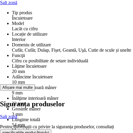
Salt zonă
Tip produs
Încuietoare
Model
Lacăt cu cifru
Locație de utilizare
Interior
Domeniu de utilizare
Cufăr, Cufăr, Dulap, Fișet, Geantă, Uşă, Cutie de scule și unelte
Funcţii
Cifru cu posibilitate de setare individuală
Lăţime încuietoare
20 mm
Adâncime încuietoare
10 mm
Lăţime interioară mâner
Afișare mai multe
9 mm
Înălţime interioară mâner
Siguranța produselor
22 mm
Grosime mâner
3 mm
Salt zonă
Lungime totală
54 mm
Pentru informații cu privire la siguranța produselor, consultați
Material
.
specificațiile producătorului