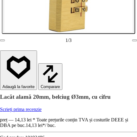
1
/
3
Comparare
Lacăt alamă 20mm, belciug Ø3mm, cu cifru
Scrieți prima recenzie
preț — 14,13 lei * Toate prețurile conțin TVA și costurile DEEE și
DBA pe buc.
14,13 lei
*
/
buc.