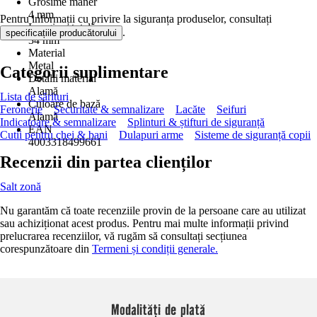
Grosime mâner
4 mm
Pentru informații cu privire la siguranța produselor, consultați
Lungime totală
.
specificațiile producătorului
34 mm
Material
Metal
Categorii suplimentare
Detalii material
Alamă
Lista de sărituri
Culoare de bază
Feronerie
Securitate & semnalizare
Lacăte
Seifuri
Alamă
Indicatoare & semnalizare
Splinturi & știfturi de siguranță
EAN
Cutii pentru chei & bani
Dulapuri arme
Sisteme de siguranță copii
4003318499661
Recenzii din partea clienților
Salt zonă
Nu garantăm că toate recenziile provin de la persoane care au utilizat
sau achiziționat acest produs. Pentru mai multe informații privind
prelucrarea recenziilor, vă rugăm să consultați secțiunea
corespunzătoare din
Termeni și condiții generale.
Modalități de plată