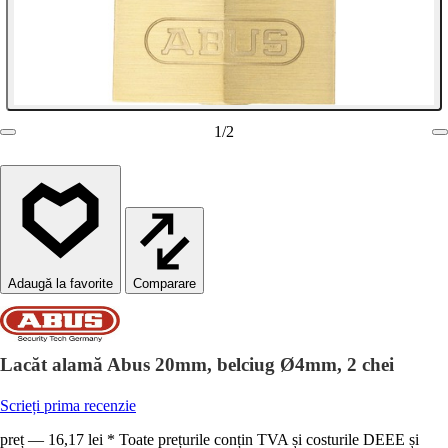
1
/
2
Comparare
Lacăt alamă Abus 20mm, belciug Ø4mm, 2 chei
Scrieți prima recenzie
preț — 16,17 lei * Toate prețurile conțin TVA și costurile DEEE și