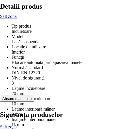
Detalii produs
Salt zonă
Tip produs
Încuietoare
Model
Lacăt suspendat
Locație de utilizare
Interior
Funcţii
Blocare automată prin apăsarea manetei
Normă / standard
DIN EN 12320
Nivel de siguranţă
3
Lăţime încuietoare
20 mm
Adâncime încuietoare
Afișare mai multe
10 mm
Lăţime interioară mâner
Siguranța produselor
9 mm
Înălţime interioară mâner
11 mm
Salt zonă