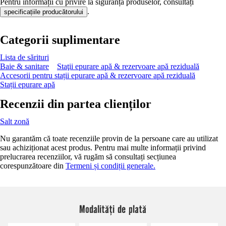
Pentru informații cu privire la siguranța produselor, consultați
.
specificațiile producătorului
Categorii suplimentare
Lista de sărituri
Baie & sanitare
Staţii epurare apă & rezervoare apă reziduală
Accesorii pentru stații epurare apă & rezervoare apă reziduală
Stații epurare apă
Recenzii din partea clienților
Salt zonă
Nu garantăm că toate recenziile provin de la persoane care au utilizat
sau achiziționat acest produs. Pentru mai multe informații privind
prelucrarea recenziilor, vă rugăm să consultați secțiunea
corespunzătoare din
Termeni și condiții generale.
Modalități de plată