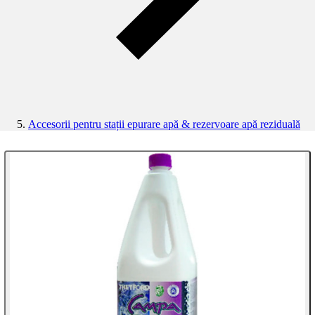
Accesorii pentru stații epurare apă & rezervoare apă reziduală