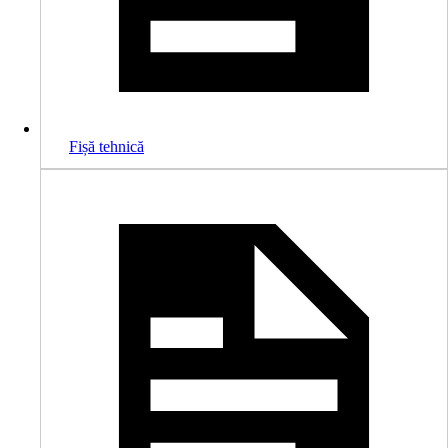
Fișă tehnică