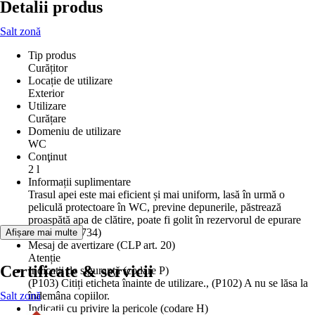
Detalii produs
Salt zonă
Tip produs
Curățitor
Locație de utilizare
Exterior
Utilizare
Curățare
Domeniu de utilizare
WC
Conţinut
2 l
Informații suplimentare
Trasul apei este mai eficient și mai uniform, lasă în urmă o
peliculă protectoare în WC, previne depunerile, păstrează
proaspătă apa de clătire, poate fi golit în rezervorul de epurare
(test ISO 11734)
Afișare mai multe
Mesaj de avertizare (CLP art. 20)
Atenție
Certificate & servicii
Indicaţii de siguranţă (codare P)
(P103) Citiți eticheta înainte de utilizare., (P102) A nu se lăsa la
Salt zonă
îndemâna copiilor.
Indicaţii cu privire la pericole (codare H)