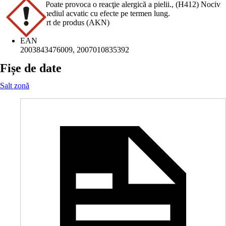
(H317) Poate provoca o reacţie alergică a pielii., (H412) Nociv
pentru mediul acvatic cu efecte pe termen lung.
Cod scurt de produs (AKN)
SFX6
EAN
2003843476009, 2007010835392
Fișe de date
Salt zonă