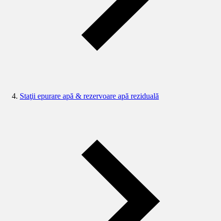
Staţii epurare apă & rezervoare apă reziduală