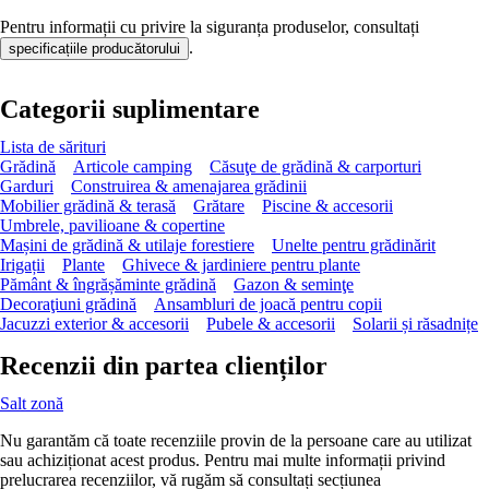
Pentru informații cu privire la siguranța produselor, consultați
.
specificațiile producătorului
Categorii suplimentare
Lista de sărituri
Grădină
Articole camping
Căsuţe de grădină & carporturi
Garduri
Construirea & amenajarea grădinii
Mobilier grădină & terasă
Grătare
Piscine & accesorii
Umbrele, pavilioane & copertine
Mașini de grădină & utilaje forestiere
Unelte pentru grădinărit
Irigații
Plante
Ghivece & jardiniere pentru plante
Pământ & îngrășăminte grădină
Gazon & seminţe
Decoraţiuni grădină
Ansambluri de joacă pentru copii
Jacuzzi exterior & accesorii
Pubele & accesorii
Solarii și răsadnițe
Recenzii din partea clienților
Salt zonă
Nu garantăm că toate recenziile provin de la persoane care au utilizat
sau achiziționat acest produs. Pentru mai multe informații privind
prelucrarea recenziilor, vă rugăm să consultați secțiunea