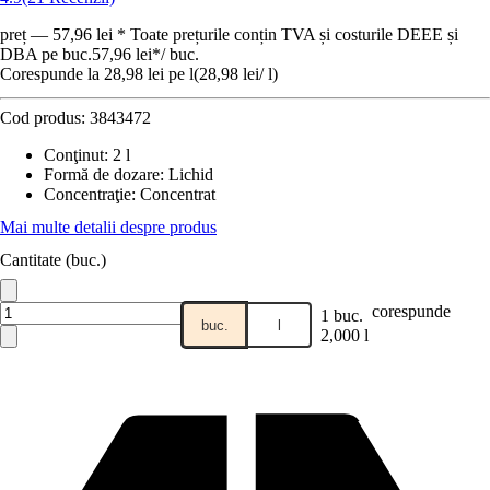
preț — 57,96 lei * Toate prețurile conțin TVA și costurile DEEE și
DBA pe buc.
57,96 lei
*
/
buc.
Corespunde la 28,98 lei pe l
(
28,98 lei
/
l
)
Cod produs:
3843472
Conţinut
:
2 l
Formă de dozare
:
Lichid
Concentraţie
:
Concentrat
Mai multe detalii despre produs
Cantitate (buc.)
corespunde
1 buc.
buc.
l
2,000 l