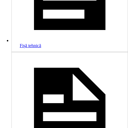
Fișă tehnică