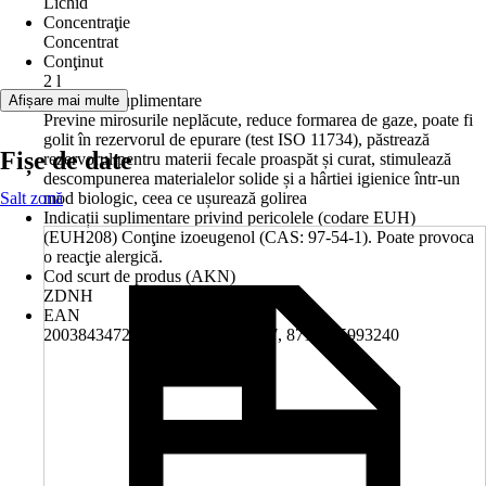
Lichid
Concentraţie
Concentrat
Conţinut
2 l
Informații suplimentare
Afișare mai multe
Previne mirosurile neplăcute, reduce formarea de gaze, poate fi
golit în rezervorul de epurare (test ISO 11734), păstrează
Fișe de date
rezervorul pentru materii fecale proaspăt și curat, stimulează
descompunerea materialelor solide și a hârtiei igienice într-un
Salt zonă
mod biologic, ceea ce ușurează golirea
Indicații suplimentare privind pericolele (codare EUH)
(EUH208) Conţine izoeugenol (CAS: 97-54-1). Poate provoca
o reacţie alergică.
Cod scurt de produs (AKN)
ZDNH
EAN
2003843472001, 8710315990157, 8710315993240