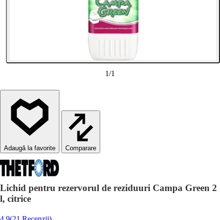
1
/
1
Comparare
Lichid pentru rezervorul de reziduuri Campa Green 2
l, citrice
4.9
(21 Recenzii)