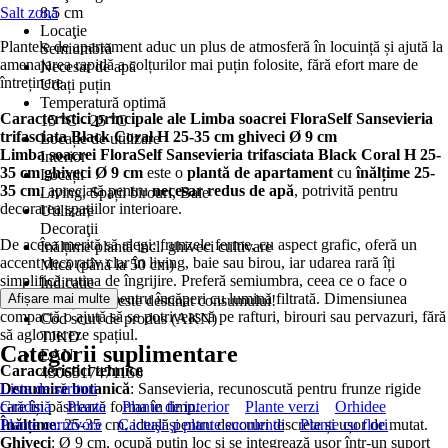
Salt zonă
8,5 cm
Locaţie
Plantele de apartament aduc un plus de atmosferă în locuință și ajută la
Semiumbră
amenajarea rapidă a colțurilor mai puțin folosite, fără efort mare de
Necesar de apă
întreținere.
Udați puțin
Temperatură optimă
Caracteristici principale ale Limba soacrei FloraSelf Sansevieria
15 °C - 25 °C
trifasciata Black Coral H 25-35 cm ghiveci Ø 9 cm
Locație de utilizare
Limba soacrei FloraSelf Sansevieria trifasciata Black Coral H 25-
Interior
35 cm ghiveci Ø 9 cm
este o
plantă de apartament
cu
înălțime 25-
Locații
35 cm
, apreciată pentru
necesar redus de apă
, potrivită pentru
Living, Spații birouri, Baie
decorarea spațiilor interioare.
Utilizare
Decoraţii
De aceea merită să alegi: frunzele ferme, cu aspect grafic, oferă un
Înălțime plantă incl. ghiveci cultivare
accent decorativ clar în living, baie sau birou, iar udarea rară îți
Mică (până la 50 cm)
simplifică rutina de îngrijire. Preferă semiumbra, ceea ce o face o
Indicaţie
alegere excelentă pentru încăperi cu lumină filtrată. Dimensiunea
Afișare mai multe
Atenție: Nu este destinat consumului!
compactă o ajută să se potrivească pe rafturi, birouri sau pervazuri, fără
Cod scurt de produs (AKN)
să aglomereze spațiul.
TJKD
Categorii suplimentare
EAN
Caracteristici tehnice
4306517471156
Denumire botanică
Lista de sărituri
: Sansevieria, recunoscută pentru frunze rigide
care își păstrează forma în timp.
Grădină
Plante
Plante de interior
Plante verzi
Orhidee
Înălțime
Plante carnivore
: 25-35 cm, ideală pentru decoruri discrete și ușor de mutat.
Cactuşi şi plante suculente
Plante cu flori
Ghiveci
: Ø 9 cm, ocupă puțin loc și se integrează ușor într-un suport