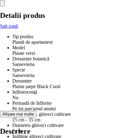
Detalii produs
Salt zonă
Tip produs
Plantă de apartament
Model
Plante verzi
Denumire botanică
Sansevieria
Specie
Sansevieria
Denumire
Planta șarpe Black Coral
Inflorescenţă
Nu
Perioadă de înflorire
Pe tot parcursul anului
Înălțime incl. ghiveci cultivare
Afișare mai multe
25 cm - 35 cm
Diametru ghiveci cultivare
Descriere
9 cm
Înălţime ghiveci cultivare