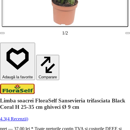
1
/
2
Comparare
Limba soacrei FloraSelf Sansevieria trifasciata Black
Coral H 25-35 cm ghiveci Ø 9 cm
4.3
(4 Recenzii)
preț — 37,00 lei * Toate prețurile conțin TVA și costurile DEEE și