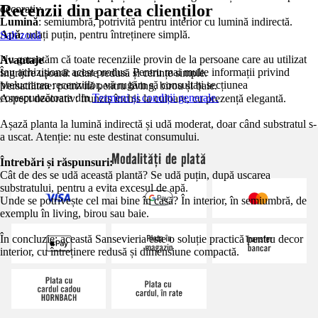
Recenzii din partea clienților
decorativ.
Lumină
: semiumbră, potrivită pentru interior cu lumină indirectă.
Apă
: udați puțin, pentru întreținere simplă.
Salt zonă
Nu garantăm că toate recenziile provin de la persoane care au utilizat
Avantaje
sau achiziționat acest produs. Pentru mai multe informații privind
Îngrijire ușoară: udare redusă și cerințe simple.
prelucrarea recenziilor, vă rugăm să consultați secțiunea
Versatilitate: potrivită pentru living, birou și baie.
corespunzătoare din
Termeni și condiții generale.
Aspect decorativ: frunziș închis la culoare, cu prezență elegantă.
Așază planta la lumină indirectă și udă moderat, doar când substratul s-
a uscat. Atenție: nu este destinat consumului.
Modalități de plată
Întrebări și răspunsuri:
Cât de des se udă această plantă? Se udă puțin, după uscarea
substratului, pentru a evita excesul de apă.
Unde se potrivește cel mai bine în casă? În interior, în semiumbră, de
exemplu în living, birou sau baie.
În concluzie: această Sansevieria este o soluție practică pentru decor
interior, cu întreținere redusă și dimensiune compactă.