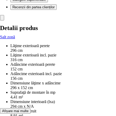
Recenzii din partea clienților
Detalii produs
Salt zonă
Lăţime exterioară perete
296 cm
Lăţime exterioară incl. pazie
316 cm
Adâncime exterioară perete
152 cm
Adâncime exterioară incl. pazie
156 cm
Dimensiune lăţime x adâncime
296 x 152 cm
Suprafaţă de montare în mp
4,41 m²
Dimensiune interioară (lxa)
294 cm x N/A
Volum construit
Afișare mai multe
8,91 m³