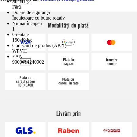
Sticlă uşă
Fără
Dotare de siguranţă
Încuietoare cu butuc rotativ
Număr încăperi
Modalități de plată
1
Greutate
150,49 kg
Cod scurt de produs (AKN)
WPVH
EAN
9003414240902
Livrăm prin