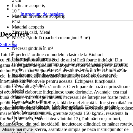
2 cm
Înclinare acoperiş
10 °
Instrucțiuni de instalare
Material învelitoare acoperiş
Fără
Material acoperiş
Zincat la cald, Metal
Descriere
Necesar şindrilă (pachet cu conţinut 3 m²)
0
Salt zonă
Necesar şindrilă în m²
0
Totul în perfectă ordine cu modelul clasic de la Biohort
Informații suplimentare
cu eficiență demonstrată de zeci de ani și încă foarte îndrăgit! Din
Dotare standard: 2 rafturi și 2 sine suport, 4 agățătoare pentru
gama de magazii de grădină „Europa“ au fost vândute peste 120.000
unelte, sistem organizare în interiorul ușii (include 6 cârlige),
de bucăți, iar mândrii posesori ai acestora se bucură în continuare de
încuietoare cilindru cu mâner rotativ cu cheie de rezervă.
ele. Înalta stabilitate, materialele durabile și lipsa necesarului de
Tip produs
întreținere sunt motivele pentru aceasta. Echiparea funcțională
Căsuţă de grădină
facilitează munca și creează ordine. O echipare de bază cuprinzătoare
Model
și accesoriile elaborate îndeplinesc toate dorințele. Avantaje: cea mai
Magazie pentru echipamente
bună calitate, construcție robustă, necesarul de întreținere foarte redus
Domeniu de utilizare
pe întreaga durată de utilizare, tablă de oțel zincată la foc și emailată cu
Maşini de grădinărit, Mobilier grădină, Unelte de grădină,
poliamidă, grosime dublă a tablei comparativ cu ofertanții unor produse
Vehicule pe două roţi
mai ieftine, înaltă stabilitate, greutate zăpadă 150 kg/m2, rezistentă la
Culoare de bază
furtuni (150 km/h, intensitatea vântului 12), îmbinări cu șuruburi,
Gri
balamale etc. din oțel inoxidabil, încuietoare cilindrică cu mâner rotativ,
Nuanţă
inclusiv cheie de rezervă, asamblare simplă pe baza instrucțiunilor de
Afișare mai multe