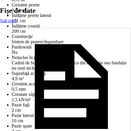
Grosime perete
Fișe de date
0,5 mm
Înălţime perete lateral
Salt zonă
171 cm
Înălţime coamă
209 cm
Construcţie
Sistem de punere/înşurubare
Pardoseală
Nu
Neinclus în pachetul livrat
Cadrul de bază din aluminiu și placa din aluminiu sau fundația
nu sunt incluse
Suprafaţă acoperiş
4,9 m²
Grosime acoperiş
0,5 mm
Greutate zăpadă
1,5 kN/m²
Pazie faţă
2 cm
Pazie lateral
10 cm
Pazie spate