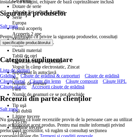
Gri închis
instalare cu imagini, echipare de bază cuprinzătoare inclusă
Dotare de serie
Siguranța produselor
Jgheab, Set rafturi, Aerisire
Serie
Europa
Salt zonă
Formă acoperiş
Acoperiş 2 ape
Pentru informații cu privire la siguranța produselor, consultați
Material
.
specificațiile producătorului
Metal
Detalii material
Tablă de oţel
Categorii suplimentare
Suprafață/tratare suprafață
Vopsit în câmp electrostatic, Zincat
Lista de sărituri
Impregnat în autoclavă
Grădină
Căsuţe de grădină & carporturi
Căsuţe de grădină
Nu
Căsuțe metal
Căsuțe din lemn
Căsuțe compozit
Căsuțe HPL
Număr de ferestre
Căsuțe plastic
Accesorii căsuţe de grădină
Fără
Număr de geamuri ce se pot deschide
Recenzii din partea clienților
0
Tip uşă
Salt zonă
Uşă dublă
Lăţime trecere
Nu garantăm că toate recenziile provin de la persoane care au utilizat
135 cm
sau achiziționat acest produs. Pentru mai multe informații privind
Înălţime trecere
prelucrarea recenziilor, vă rugăm să consultați secțiunea
171 cm
corespunzătoare din
Termeni și condiții generale.