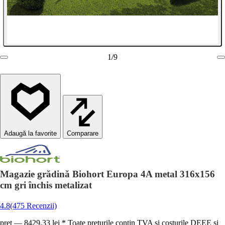
1
/
9
Comparare
Magazie grădină Biohort Europa 4A metal 316x156
cm gri închis metalizat
4.8
(475 Recenzii)
preț — 8429,33 lei * Toate prețurile conțin TVA și costurile DEEE și