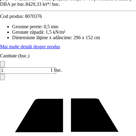
DBA pe buc.
8429,33 lei
*
/
buc.
Cod produs:
8070376
Grosime perete
:
0,5 mm
Greutate zăpadă
:
1,5 kN/m²
Dimensiune lăţime x adâncime
:
296 x 152 cm
Mai multe detalii despre produs
Cantitate (buc.)
1 buc.