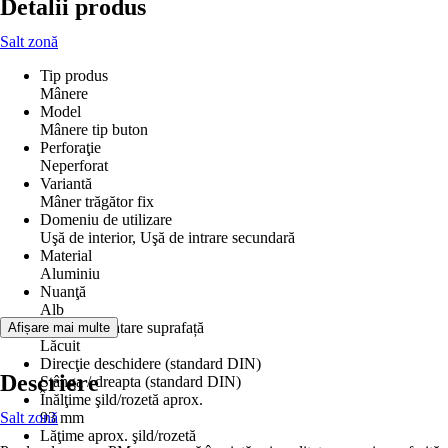
Detalii produs
Salt zonă
Tip produs
Mânere
Model
Mânere tip buton
Perforaţie
Neperforat
Variantă
Mâner trăgător fix
Domeniu de utilizare
Uşă de interior, Uşă de intrare secundară
Material
Aluminiu
Nuanţă
Alb
Suprafață/tratare suprafață
Afișare mai multe
Lăcuit
Direcţie deschidere (standard DIN)
Descriere
Stânga / dreapta (standard DIN)
Înălţime şild/rozetă aprox.
Salt zonă
93 mm
Lăţime aprox. şild/rozetă