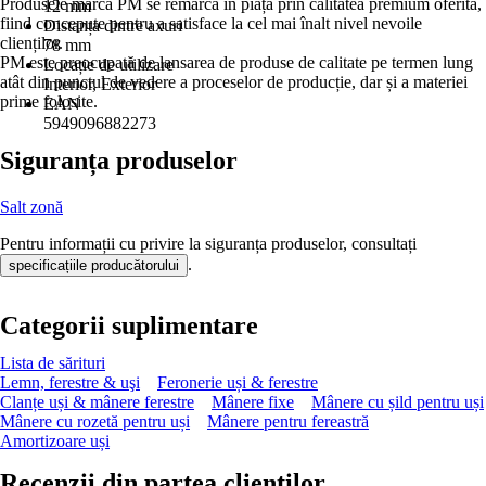
Produsele marca PM se remarcă în piață prin calitatea premium oferită,
12 mm
fiind concepute pentru a satisface la cel mai înalt nivel nevoile
Distanța dintre axuri
clienților.
78 mm
PM este preocupată de lansarea de produse de calitate pe termen lung
Locație de utilizare
atât din punctul de vedere a proceselor de producție, dar și a materiei
Interior, Exterior
prime folosite.
EAN
5949096882273
Siguranța produselor
Salt zonă
Pentru informații cu privire la siguranța produselor, consultați
.
specificațiile producătorului
Categorii suplimentare
Lista de sărituri
Lemn, ferestre & uşi
Feronerie uși & ferestre
Clanțe uși & mânere ferestre
Mânere fixe
Mânere cu șild pentru uși
Mânere cu rozetă pentru uși
Mânere pentru fereastră
Amortizoare uși
Recenzii din partea clienților