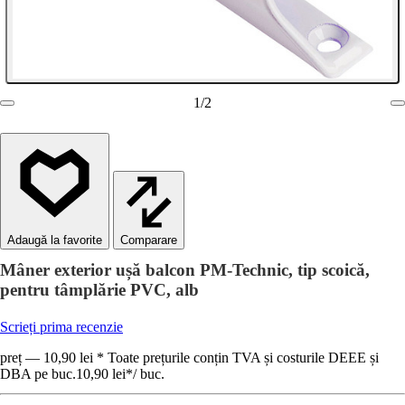
1
/
2
Comparare
Mâner exterior ușă balcon PM-Technic, tip scoică,
pentru tâmplărie PVC, alb
Scrieți prima recenzie
preț — 10,90 lei * Toate prețurile conțin TVA și costurile DEEE și
DBA pe buc.
10,90 lei
*
/
buc.