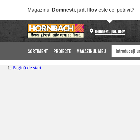
Magazinul
Domnesti, jud. Ilfov
este cel potrivit?
Domnesti, jud. Ilfov
SORTIMENT
PROIECTE
MAGAZINUL MEU
Pagină de start