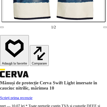
1
/
2
Comparare
Mănuși de protecție Cerva Swift Light imersate în
cauciuc nitrilic, mărimea 10
Scrieți prima recenzie
preț — 10,07 lei * Toate prețurile conțin TVA și costurile DEEE și