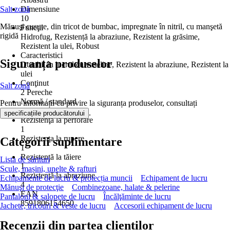
Salt zonă
Dimensiune
10
Mănuşi cusute, din tricot de bumbac, impregnate în nitril, cu manşetă
Funcţii
rigidă
Hidrofug, Rezistență la abraziune, Rezistent la grăsime,
Rezistent la ulei, Robust
Caracteristici
Siguranța produselor
Durabil în lucrul cu vaseline, Rezistent la abraziune, Rezistent la
ulei
Conţinut
Salt zonă
2 Pereche
Normă / standard
Pentru informații cu privire la siguranța produselor, consultați
EN 388
.
specificațiile producătorului
Rezistenţa la perforare
1
Rezistenţa la rupere
Categorii suplimentare
1
Rezistență la tăiere
Lista de sărituri
1
Scule, mașini, unelte & rafturi
Rezistență la abraziune
Echipamente de lucru & protecția muncii
Echipament de lucru
4
Mănuşi de protecţie
Combinezoane, halate & pelerine
EAN
Pantaloni & salopete de lucru
Încălţăminte de lucru
8591806154650
Jachete, tricouri & veste de lucru
Accesorii echipament de lucru
Recenzii din partea clienților