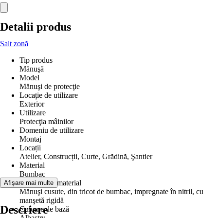
Detalii produs
Salt zonă
Tip produs
Mănuşă
Model
Mănuşi de protecţie
Locație de utilizare
Exterior
Utilizare
Protecţia mâinilor
Domeniu de utilizare
Montaj
Locații
Atelier, Construcții, Curte, Grădină, Şantier
Material
Bumbac
Compoziţie material
Afișare mai multe
Mănuşi cusute, din tricot de bumbac, impregnate în nitril, cu
manşetă rigidă
Descriere
Culoare de bază
Albastru