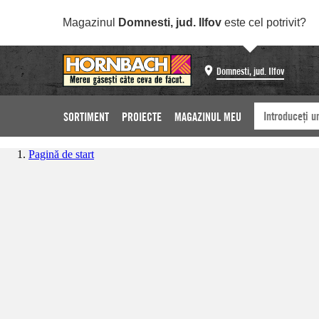
Magazinul
Domnesti, jud. Ilfov
este cel potrivit?
Domnesti, jud. Ilfov
SORTIMENT
PROIECTE
MAGAZINUL MEU
Pagină de start