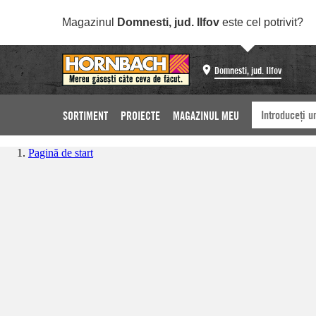
Magazinul
Domnesti, jud. Ilfov
este cel potrivit?
Domnesti, jud. Ilfov
SORTIMENT
PROIECTE
MAGAZINUL MEU
Pagină de start