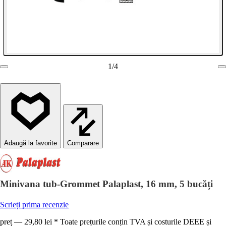
1
/
4
Comparare
Minivana tub-Grommet Palaplast, 16 mm, 5 bucăți
Scrieți prima recenzie
preț — 29,80 lei * Toate prețurile conțin TVA și costurile DEEE și