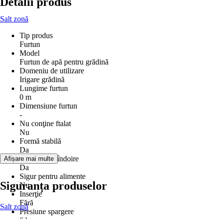
Detalii produs
Salt zonă
Tip produs
Furtun
Model
Furtun de apă pentru grădină
Domeniu de utilizare
Irigare grădină
Lungime furtun
0 m
Dimensiune furtun
-
Nu conţine ftalat
Nu
Formă stabilă
Da
Rezistent la îndoire
Afișare mai multe
Da
Sigur pentru alimente
Siguranța produselor
Nu
Inserţie
Fără
Salt zonă
Presiune spargere