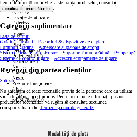
6 bar
Pentru informații cu privire la siguranța produselor, consultați
Greutate
.
specificațiile producătorului
0,165 kg
Locație de utilizare
Exterior
Categorii suplimentare
Utilizare
Irigare
Lista de sărituri
Material
Grădină
Irigații
Racorduri & dispozitive de cuplare
Plastic
Furtunuri grădină
Aspersoare și pistoale de stropit
Detalii material
Sistem de irigare prin picurare
Suporturi furtun grădină
Pompe apă
Polietilenă (PE)
Sisteme de control irigare
Accesorii echipamente de irigare
Marfă la metru
Nu
Recenzii din partea clienților
Culoare de bază
Negru
Salt zonă
Presiune funcţionare
4 bar
Nu garantăm că toate recenziile provin de la persoane care au utilizat
EAN
sau achiziționat acest produs. Pentru mai multe informații privind
6425878800110
prelucrarea recenziilor, vă rugăm să consultați secțiunea
corespunzătoare din
Termeni și condiții generale.
Modalități de plată