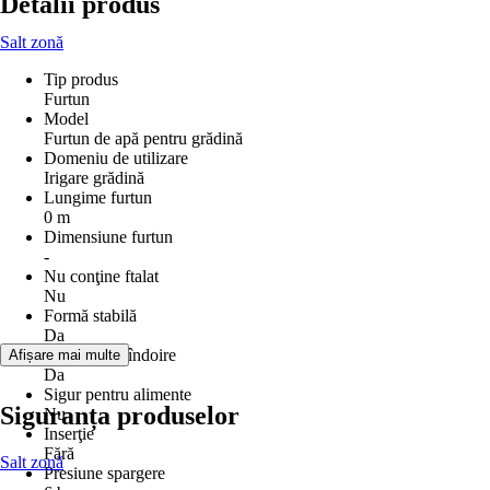
Detalii produs
Salt zonă
Tip produs
Furtun
Model
Furtun de apă pentru grădină
Domeniu de utilizare
Irigare grădină
Lungime furtun
0 m
Dimensiune furtun
-
Nu conţine ftalat
Nu
Formă stabilă
Da
Rezistent la îndoire
Afișare mai multe
Da
Sigur pentru alimente
Siguranța produselor
Nu
Inserţie
Fără
Salt zonă
Presiune spargere