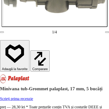
1
/
4
Comparare
Minivana tub-Grommet palaplast, 17 mm, 5 bucăți
Scrieți prima recenzie
preț — 28,30 lei * Toate prețurile conțin TVA și costurile DEEE și