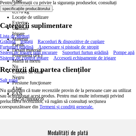
6 bar
Pentru informații cu privire la siguranța produselor, consultați
Greutate
.
specificațiile producătorului
0,176 kg
Locație de utilizare
Exterior
Categorii suplimentare
Utilizare
Irigare
Lista de sărituri
Material
Grădină
Irigații
Racorduri & dispozitive de cuplare
Plastic
Furtunuri grădină
Aspersoare și pistoale de stropit
Detalii material
Sistem de irigare prin picurare
Suporturi furtun grădină
Pompe apă
Polietilenă (PE)
Sisteme de control irigare
Accesorii echipamente de irigare
Marfă la metru
Nu
Recenzii din partea clienților
Culoare de bază
Negru
Salt zonă
Presiune funcţionare
4 bar
Nu garantăm că toate recenziile provin de la persoane care au utilizat
EAN
sau achiziționat acest produs. Pentru mai multe informații privind
6425878800059
prelucrarea recenziilor, vă rugăm să consultați secțiunea
corespunzătoare din
Termeni și condiții generale.
Modalități de plată