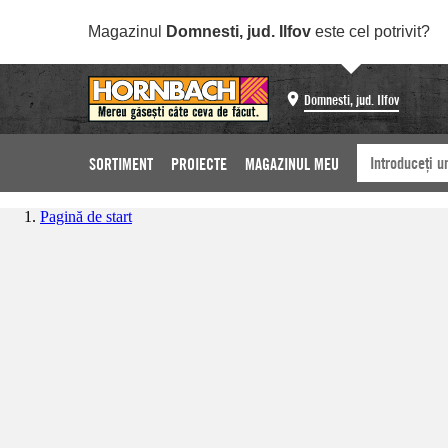
Magazinul
Domnesti, jud. Ilfov
este cel potrivit?
Domnesti, jud. Ilfov
SORTIMENT
PROIECTE
MAGAZINUL MEU
Pagină de start