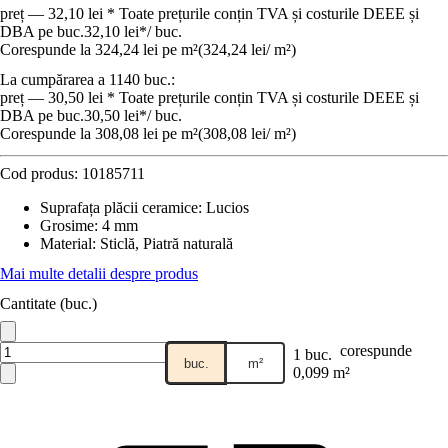
preț — 32,10 lei * Toate prețurile conțin TVA și costurile DEEE și
DBA pe buc.
32,10 lei
*
/
buc.
Corespunde la 324,24 lei pe m²
(
324,24 lei
/
m²
)
La cumpărarea a 1140 buc.:
preț — 30,50 lei * Toate prețurile conțin TVA și costurile DEEE și
DBA pe buc.
30,50 lei
*
/
buc.
Corespunde la 308,08 lei pe m²
(
308,08 lei
/
m²
)
Cod produs:
10185711
Suprafața plăcii ceramice
:
Lucios
Grosime
:
4 mm
Material
:
Sticlă, Piatră naturală
Mai multe detalii despre produs
Cantitate (buc.)
corespunde
1 buc.
buc.
m²
0,099 m²