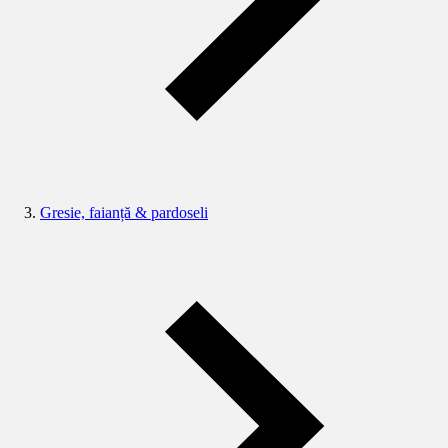
Gresie, faianță & pardoseli