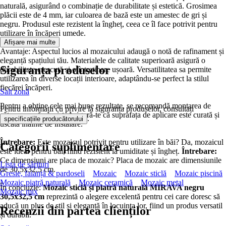
naturală, asigurând o combinație de durabilitate și estetică. Grosimea
plăcii este de 4 mm, iar culoarea de bază este un amestec de gri și
negru. Produsul este rezistent la îngheț, ceea ce îl face potrivit pentru
utilizare în încăperi umede.
Afișare mai multe
Avantaje: Aspectul lucios al mozaicului adaugă o notă de rafinament și
eleganță spațiului tău. Materialele de calitate superioară asigură o
Siguranța produselor
durabilitate crescută și o întreținere ușoară. Versatilitatea sa permite
utilizarea în diverse locații interioare, adaptându-se perfect la stilul
fiecărei încăperi.
Salt zonă
Pentru a obține cele mai bune rezultate, se recomandă montarea de
Pentru informații cu privire la siguranța produselor, consultați
către un profesionist. Asigură-te că suprafața de aplicare este curată și
.
specificațiile producătorului
uscată înainte de instalare.
Întrebare:
Este mozaicul potrivit pentru utilizare în băi? Da, mozaicul
Categorii suplimentare
este ideal pentru băi, fiind rezistent la umiditate și îngheț.
Întrebare:
Ce dimensiuni are placa de mozaic? Placa de mozaic are dimensiunile
Lista de sărituri
de 30,5x32,5 cm.
Gresie, faianță & pardoseli
Mozaic
Mozaic sticlă
Mozaic piscină
Mozaic piatră naturală
Mozaic ceramică
Mozaic metal
În concluzie:
Mozaic sticlă și piatră naturală MIRAVA negru
Mozaic mix
30,5x32,5 cm
reprezintă o alegere excelentă pentru cei care doresc să
aducă un plus de stil și eleganță în locuința lor, fiind un produs versatil
Recenzii din partea clienților
și durabil.