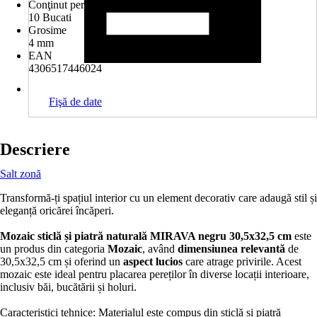
Conţinut per pachet
10 Bucati
Grosime
4 mm
EAN
4306517446024
Fişă de date
Descriere
Salt zonă
Transformă-ți spațiul interior cu un element decorativ care adaugă stil și
eleganță oricărei încăperi.
Mozaic sticlă și piatră naturală MIRAVA negru 30,5x32,5 cm
este
un produs din categoria
Mozaic
, având
dimensiunea relevantă
de
30,5x32,5 cm și oferind un
aspect lucios
care atrage privirile. Acest
mozaic este ideal pentru placarea pereților în diverse locații interioare,
inclusiv băi, bucătării și holuri.
Caracteristici tehnice: Materialul este compus din sticlă și piatră