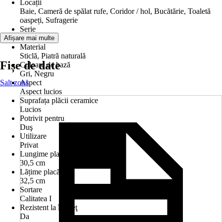
Locații
Baie, Cameră de spălat rufe, Coridor / hol, Bucătărie, Toaletă
oaspeți, Sufragerie
Serie
-
Afișare mai multe
Material
Sticlă, Piatră naturală
Fișe de date
Culoare de bază
Gri, Negru
Salt zonă
Aspect
Aspect lucios
Suprafața plăcii ceramice
Lucios
Potrivit pentru
Duş
Utilizare
Privat
Lungime placă
30,5 cm
Lățime placă
32,5 cm
Sortare
Calitatea I
Rezistent la îngheţ
Da