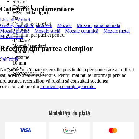
Sortare
Calitatea I
Categorii suplimentare
Rezistent la îngheţ
Da
Lista de sărituri
Conţinut per pachet
Gresie, faianță & pardoseli
Mozaic
Mozaic piatră naturală
6 Bucati
Mozaic piscină
Mozaic sticlă
Mozaic ceramică
Mozaic metal
Conţinut per pachet pentru
Mozaic mix
0,504 m²
Normă / standard
Recenzii din partea clienților
Normă EN
Grosime
Salt zonă
10 mm
EAN
Nu garantăm că toate recenziile provin de la persoane care au utilizat
2007008021462
sau achiziționat acest produs. Pentru mai multe informații privind
prelucrarea recenziilor, vă rugăm să consultați secțiunea
corespunzătoare din
Termeni și condiții generale.
Modalități de plată