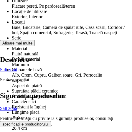
Utilizare
Placare pereți, Pe pardoseală/teren
Locație de utilizare
Exterior, Interior
Locații
Baie, Bucătărie, Cameră de spălat rufe, Casa scării, Coridor /
hol, Spațiu comercial, Sufragerie, Terasă, Toaletă oaspeți
Serie
-
Afișare mai multe
Material
Piatră naturală
Descriere
Detalii material
Marmură
Salt zonă
Culoare de bază
Alb, Crem, Cupru, Galben soare, Gri, Portocaliu
Scabas, scapitat
Aspect
Aspect de piatră
Suprafața plăcii ceramice
Siguranța produselor
Antichizat, Aspect neuniform
Caracteristici
Rezistent la îngheț
Salt zonă
Lungime placă
29,6 cm
Pentru informații cu privire la siguranța produselor, consultați
Lățime placă
.
specificațiile producătorului
28,4 cm