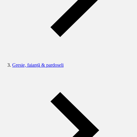
Gresie, faianță & pardoseli