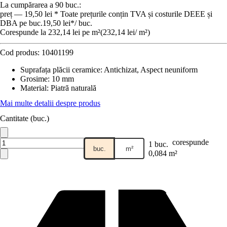
La cumpărarea a 90 buc.:
preț — 19,50 lei * Toate prețurile conțin TVA și costurile DEEE și
DBA pe buc.
19,50 lei
*
/
buc.
Corespunde la 232,14 lei pe m²
(
232,14 lei
/
m²
)
Cod produs:
10401199
Suprafața plăcii ceramice
:
Antichizat, Aspect neuniform
Grosime
:
10 mm
Material
:
Piatră naturală
Mai multe detalii despre produs
Cantitate (buc.)
corespunde
1 buc.
buc.
m²
0,084 m²