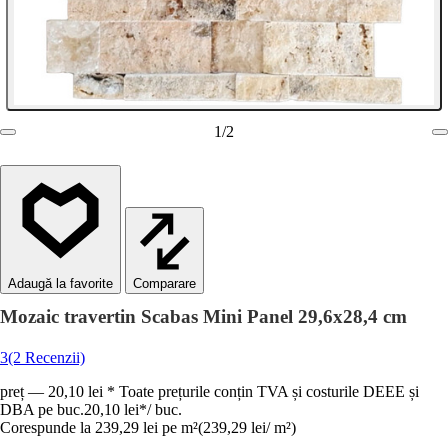
1
/
2
Comparare
Mozaic travertin Scabas Mini Panel 29,6x28,4 cm
3
(2 Recenzii)
preț — 20,10 lei * Toate prețurile conțin TVA și costurile DEEE și
DBA pe buc.
20,10 lei
*
/
buc.
Corespunde la 239,29 lei pe m²
(
239,29 lei
/
m²
)