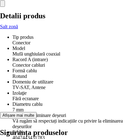
Detalii produs
Salt zonă
Tip produs
Conector
Model
Mufă unghiulară coaxial
Racord A (intrare)
Conector cabluri
Formă cablu
Rotund
Domeniu de utilizare
TV-SAT, Antene
Izolaţie
Fără ecranare
Diametru cablu
7 mm
Informații eliminare deșeuri
Afișare mai multe
Vă rugăm să respectați indicațiile cu privire la eliminarea
deșeurilor
Siguranța produselor
EAN
4047443431783