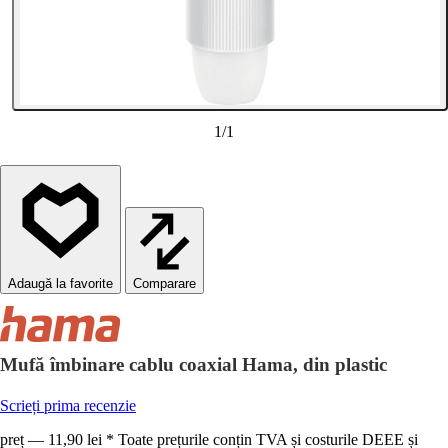
1
/
1
Comparare
Mufă îmbinare cablu coaxial Hama, din plastic
Scrieți prima recenzie
preț — 11,90 lei * Toate prețurile conțin TVA și costurile DEEE și