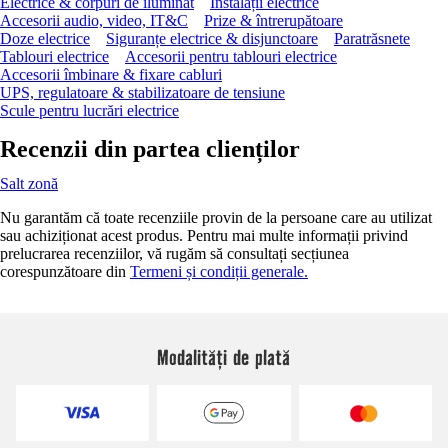
Electrice & corpuri de iluminat
Instalații electrice
Accesorii audio, video, IT&C
Prize & întrerupătoare
Doze electrice
Siguranțe electrice & disjunctoare
Paratrăsnete
Tablouri electrice
Accesorii pentru tablouri electrice
Accesorii îmbinare & fixare cabluri
UPS, regulatoare & stabilizatoare de tensiune
Scule pentru lucrări electrice
Recenzii din partea clienților
Salt zonă
Nu garantăm că toate recenziile provin de la persoane care au utilizat
sau achiziționat acest produs. Pentru mai multe informații privind
prelucrarea recenziilor, vă rugăm să consultați secțiunea
corespunzătoare din
Termeni și condiții generale.
Modalități de plată