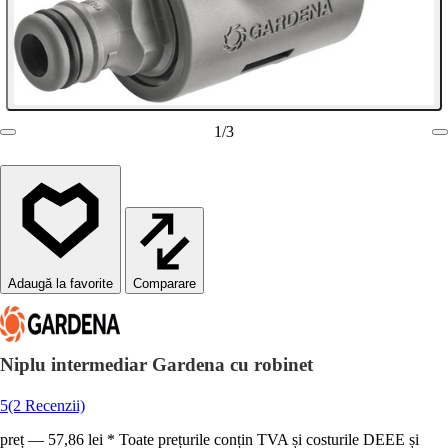
1
/
3
Comparare
Niplu intermediar Gardena cu robinet
5
(2 Recenzii)
preț — 57,86 lei * Toate prețurile conțin TVA și costurile DEEE și