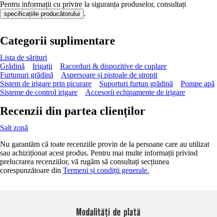
Pentru informații cu privire la siguranța produselor, consultați
.
specificațiile producătorului
Categorii suplimentare
Lista de sărituri
Grădină
Irigații
Racorduri & dispozitive de cuplare
Furtunuri grădină
Aspersoare și pistoale de stropit
Sistem de irigare prin picurare
Suporturi furtun grădină
Pompe apă
Sisteme de control irigare
Accesorii echipamente de irigare
Recenzii din partea clienților
Salt zonă
Nu garantăm că toate recenziile provin de la persoane care au utilizat
sau achiziționat acest produs. Pentru mai multe informații privind
prelucrarea recenziilor, vă rugăm să consultați secțiunea
corespunzătoare din
Termeni și condiții generale.
Modalități de plată