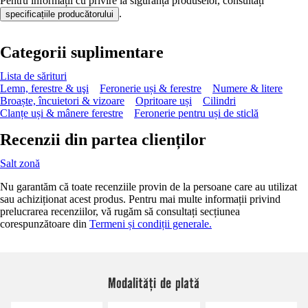
Pentru informații cu privire la siguranța produselor, consultați
.
specificațiile producătorului
Categorii suplimentare
Lista de sărituri
Lemn, ferestre & uşi
Feronerie uși & ferestre
Numere & litere
Broaște, încuietori & vizoare
Opritoare uși
Cilindri
Clanțe uși & mânere ferestre
Feronerie pentru uși de sticlă
Recenzii din partea clienților
Salt zonă
Nu garantăm că toate recenziile provin de la persoane care au utilizat
sau achiziționat acest produs. Pentru mai multe informații privind
prelucrarea recenziilor, vă rugăm să consultați secțiunea
corespunzătoare din
Termeni și condiții generale.
Modalități de plată