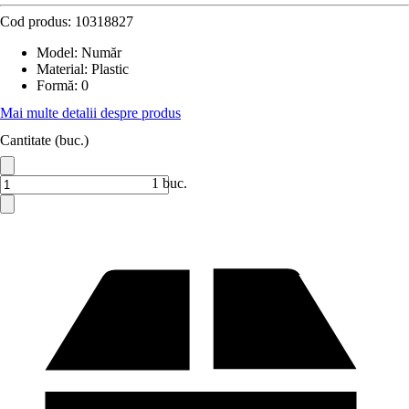
Cod produs:
10318827
Model
:
Număr
Material
:
Plastic
Formă
:
0
Mai multe detalii despre produs
Cantitate (buc.)
1 buc.