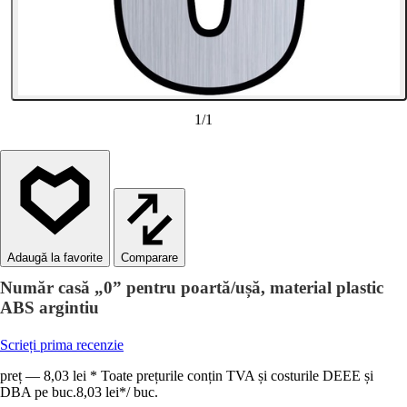
1
/
1
Comparare
Număr casă „0” pentru poartă/ușă, material plastic
ABS argintiu
Scrieți prima recenzie
preț — 8,03 lei * Toate prețurile conțin TVA și costurile DEEE și
DBA pe buc.
8,03 lei
*
/
buc.