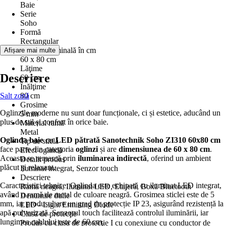
Baie
Serie
Soho
Formă
Rectangular
Mărime nominală în cm
Afișare mai multe
60 x 80 cm
Lăţime
Descriere
60 cm
Înălţime
Salt zonă
80 cm
Grosime
Oglinzile moderne nu sunt doar funcționale, ci și estetice, aducând un
5 mm
plus de stil și confort în orice baie.
Material ramă
Metal
Oglinda baie cu LED pătrată Sanotechnik Soho ZI310 60x80 cm
Tip de sticlă
face parte din categoria
oglinzi
și are
dimensiunea de 60 x 80 cm
.
Efect oglindă
Aceasta se remarcă prin
iluminarea indirectă
, oferind un ambient
Detalii produs
plăcut și relaxant.
Iluminat integrat, Senzor touch
Descriere
Caracteristici tehnice: Oglinda este echipată cu iluminat LED integrat,
Ramă neagră, Iluminat LED, Etajeră, Boxă Bluetooth
având o ramă de metal de culoare neagră. Grosimea sticlei este de 5
Denumire dulie
mm, iar produsul are un grad de protecție IP 23, asigurând rezistență la
LED - Light Ermitting Diode
apă pulverizată. Senzorul touch facilitează controlul iluminării, iar
Clasă de protecţie
lungimea cablului este de 60 cm.
Produs cu clasa de protecţie I cu conexiune cu conductor de