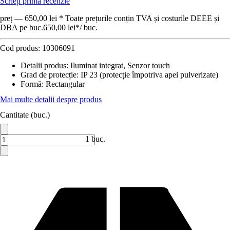
Scrieți prima recenzie
preț — 650,00 lei * Toate prețurile conțin TVA și costurile DEEE și
DBA pe buc.
650,00 lei
*
/
buc.
Cod produs:
10306091
Detalii produs
:
Iluminat integrat, Senzor touch
Grad de protecție
:
IP 23 (protecție împotriva apei pulverizate)
Formă
:
Rectangular
Mai multe detalii despre produs
Cantitate (buc.)
1 buc.