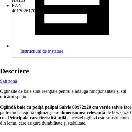
NXEG
EAN
4017026170095
Instrucțiuni de instalare
Descriere
Salt zonă
Oglinzile de baie sunt esențiale pentru a adăuga funcționalitate și stil
oricărui spațiu.
Oglindă baie cu poliță pelipal Salvie 60x72x20 cm verde salvie
face
parte din categoria
oglinzi
și are
dimensiunea relevantă
de 60x72x20
cm.
Principala caracteristică utilă
a acestei oglinzi este substructura
din lemn, care asigură durabilitate și stabilitate.