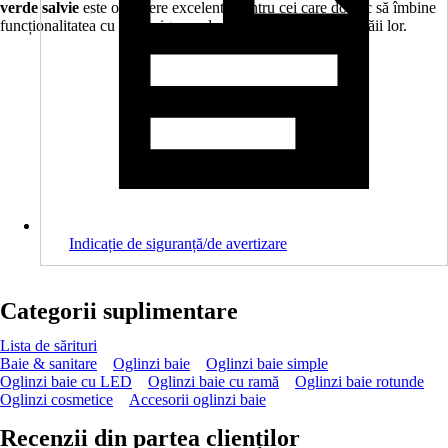
verde salvie
este o alegere excelentă pentru cei care doresc să îmbine
funcționalitatea cu un design modern și elegant în spațiul băii lor.
Indicație de siguranță/de avertizare
Categorii suplimentare
Lista de sărituri
Baie & sanitare
Oglinzi baie
Oglinzi baie simple
Oglinzi baie cu LED
Oglinzi baie cu ramă
Oglinzi baie rotunde
Oglinzi cosmetice
Accesorii oglinzi baie
Recenzii din partea clienților