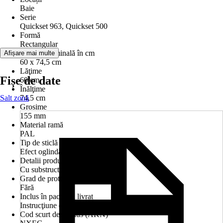
Baie
Serie
Quickset 963, Quickset 500
Formă
Rectangular
Mărime nominală în cm
Afișare mai multe
60 x 74,5 cm
Lăţime
Fișe de date
60 cm
Înălţime
Salt zonă
74,5 cm
Grosime
155 mm
Material ramă
PAL
Tip de sticlă
Efect oglindă
Detalii produs
Cu substructură din lemn
Grad de protecție
Fără
Inclus în pachetul livrat
Instrucţiune de montaj
Cod scurt de produs (AKN)