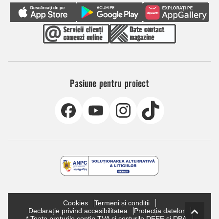
Pasiune pentru proiect
Cookies
Termeni și condiții
Declarație privind accesibilitatea
Protecția datelor
* Toate prețurile conțin TVA și costurile DEEE și DBA