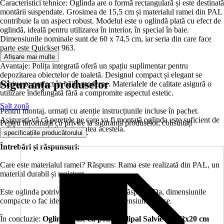
Caracteristici tehnice: Oglinda are o formă rectangulară și este destinată
montării suspendate. Grosimea de 15,5 cm și materialul ramei din PAL
contribuie la un aspect robust. Modelul este o oglindă plată cu efect de
oglindă, ideală pentru utilizarea în interior, în special în baie.
Dimensiunile nominale sunt de 60 x 74,5 cm, iar seria din care face
parte este Quickset 963.
Afișare mai multe
Avantaje: Polița integrată oferă un spațiu suplimentar pentru
depozitarea obiectelor de toaletă. Designul compact și elegant se
Siguranța produselor
potrivește perfect în băile moderne. Materialele de calitate asigură o
utilizare îndelungată fără a compromite aspectul estetic.
Salt zonă
Pentru montaj, urmați cu atenție instrucțiunile incluse în pachet.
Asigurați-vă că peretele pe care va fi montată oglinda este suficient de
Pentru informații cu privire la siguranța produselor, consultați
solid pentru a susține greutatea acesteia.
.
specificațiile producătorului
Întrebări și răspunsuri:
Care este materialul ramei? Răspuns: Rama este realizată din PAL, un
material durabil și rezistent.
Este oglinda potrivită pentru băi mici? Răspuns: Da, dimensiunile
compacte o fac ideală pentru băi de dimensiuni reduse.
În concluzie:
Oglinda baie cu poliță pelipal Salvie 60x72x20 cm