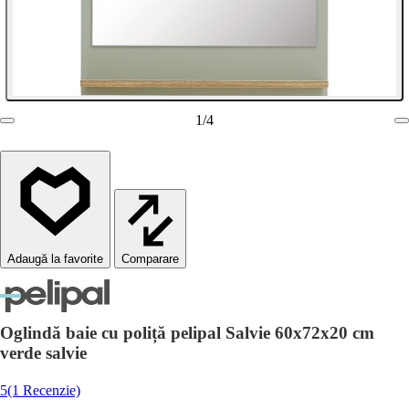
1
/
4
Comparare
Oglindă baie cu poliță pelipal Salvie 60x72x20 cm
verde salvie
5
(1 Recenzie)