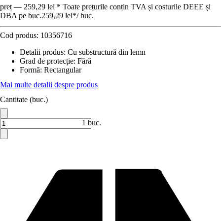
preț — 259,29 lei * Toate prețurile conțin TVA și costurile DEEE și
DBA pe buc.
259,29 lei
*
/
buc.
Cod produs:
10356716
Detalii produs
:
Cu substructură din lemn
Grad de protecție
:
Fără
Formă
:
Rectangular
Mai multe detalii despre produs
Cantitate (buc.)
1 buc.