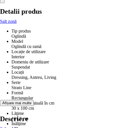
Detalii produs
Salt zonă
Tip produs
Oglindă
Model
Oglindă cu ramă
Locație de utilizare
Interior
Domeniu de utilizare
Suspendat
Locații
Dressing, Antreu, Living
Serie
Strato Line
Formă
Rectangular
Mărime nominală în cm
Afișare mai multe
30 x 100 cm
Lăţime
Descriere
101,8 cm
Înălţime