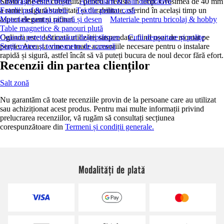
Strato Line este construită pentru a rezista în timp. Grosimea de 40 mm
Covoraşe pentru trepte
Autocolant & folii decorative
a ramei asigură stabilitate și durabilitate, oferind în același timp un
Fotolii puf & taburete
Textile pentru casă
aspect elegant și rafinat.
Materiale pentru pictură și desen
Materiale pentru bricolaj & hobby
Table magnetice & panouri plută
Oglinda este destinată utilizării suspendate, fiind ușor de montat pe
Ceasuri perete & ceasuri deșteptătoare
Cutii depozitare și polițe
perete. Aceasta vine cu toate accesoriile necesare pentru o instalare
Staţii meteo şi termometre de cameră
rapidă și sigură, astfel încât să vă puteți bucura de noul decor fără efort.
Recenzii din partea clienților
Salt zonă
Nu garantăm că toate recenziile provin de la persoane care au utilizat
sau achiziționat acest produs. Pentru mai multe informații privind
prelucrarea recenziilor, vă rugăm să consultați secțiunea
corespunzătoare din
Termeni și condiții generale.
Modalități de plată