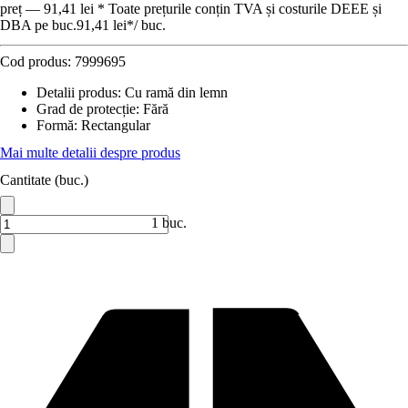
preț — 91,41 lei * Toate prețurile conțin TVA și costurile DEEE și
DBA pe buc.
91,41 lei
*
/
buc.
Cod produs:
7999695
Detalii produs
:
Cu ramă din lemn
Grad de protecție
:
Fără
Formă
:
Rectangular
Mai multe detalii despre produs
Cantitate (buc.)
1 buc.