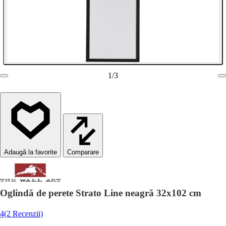
1
/
3
Comparare
Oglindă de perete Strato Line neagră 32x102 cm
4
(2 Recenzii)