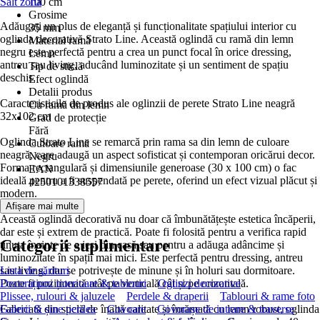
Salt zonă
100 cm
Grosime
Adăugați un plus de eleganță și funcționalitate spațiului interior cu
35 mm
oglinda decorativă Strato Line. Această oglindă cu ramă din lemn
Material ramă
negru este perfectă pentru a crea un punct focal în orice dressing,
Lemn
antreu sau living, aducând luminozitate și un sentiment de spațiu
Tip de sticlă
deschis.
Efect oglindă
Detalii produs
Caracteristicile de produs ale oglinzii de perete Strato Line neagră
Cu ramă din lemn
32x102 cm
Grad de protecție
Fără
Oglinda Strato Line se remarcă prin rama sa din lemn de culoare
Culoare ramă
neagră, care adaugă un aspect sofisticat și contemporan oricărui decor.
Negru
Forma rectangulară și dimensiunile generoase (30 x 100 cm) o fac
EAN
ideală pentru a fi suspendată pe perete, oferind un efect vizual plăcut și
4250101338557
modern.
Afișare mai multe
Această oglindă decorativă nu doar că îmbunătățește estetica încăperii,
dar este și extrem de practică. Poate fi folosită pentru a verifica rapid
Categorii suplimentare
ținuta înainte de a ieși din casă sau pentru a adăuga adâncime și
luminozitate în spații mai mici. Este perfectă pentru dressing, antreu
sau living, dar se potrivește de minune și în holuri sau dormitoare.
Lista de sărituri
Poate fi poziționată atât pe verticală cât și pe orizontală.
Decorațiuni interioare & tablouri
Oglinzi decorative
Plissee, rulouri & jaluzele
Perdele & draperii
Tablouri & rame foto
Fabricată din sticlă de înaltă calitate și înrămată cu lemn robust, oglinda
Galerii & șine perdea
Covoare
Covorașe de intrare & traverse