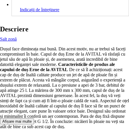
Indicații de întreținere
Descriere
Salt zonă
Dușul face dimineața mai bună. Din acest motiv, nu ar trebui să faceți
compromisuri în baie. Capul de duș Erne de la AVITAL vă răsfață cu
jetul său de apă în ploaie și, de asemenea, arată incredibil de bine
datorită eleganței sale moderne.
Caracteristicile de produs ale
capului de duș Erne de la AVITAL
De ce să îl achiziționați: acest
cap de duș de înaltă calitate produce un jet de apă de ploaie fin și
extrem de plăcut. Acesta vă mângâie corpul, asigurând o experiență a
dușului extrem de relaxantă. La o presiune a apei de 3 bar, debitul de
apă atinge 25 l. La mărirea de 300 mm x 300 mm, capul de duș de la
AVITAL prezintă dimensiuni generoase. În acest fel, la duș vă veți
simți de fapt ca și cum ați fi într-o ploaie caldă de vară. Aspectul de oțel
inoxidabil de înaltă calitate al capului de duș îl face să fie un punct de
atracție elegant, care pune în valoare orice baie. Designul său ordonat
și minimalist îi conferă un aer contemporan. Para de duș fixă dispune
de un racord cu filet G 1/2. În concluzie: nicăieri în ploaie nu veți sta
Afișare mai multe
atât de bine ca sub acest cap de duș.