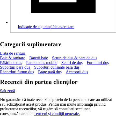
Indicație de siguranță/de avertizare
Categorii suplimentare
Lista de sărituri
Baie & sanitare
Baterii baie
Seturi de duș & pare de duș
Pălării de duș
Pare de duș mobile
Seturi de duș
Furtunuri duş
Suporturi pară duș
Suporturi culisante pară duș
Racorduri furtun duș
Brațe pară duș
Accesorii duş
Recenzii din partea clienților
Salt zonă
Nu garantăm că toate recenziile provin de la persoane care au utilizat
sau achiziționat acest produs. Pentru mai multe informații privind
prelucrarea recenziilor, vă rugăm să consultați secțiunea
corespunzătoare din
Termeni și condiții generale.