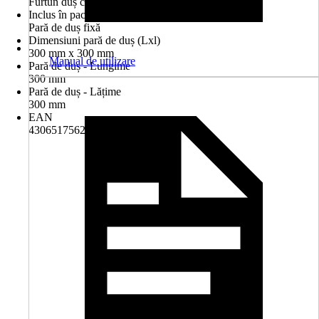
Furtun duș cu protecție anti-răsucire
Inclus în pachetul livrat
Pară de duș fixă
Dimensiuni pară de duș (Lxl)
300 mm x 300 mm
Manual de utilizare
Pară de duș - Lungime
300 mm
Pară de duș - Lățime
300 mm
EAN
4306517562847