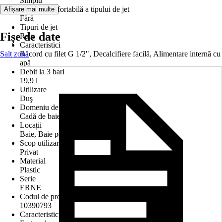
Simplu
Reglare confortabilă a tipului de jet
Afișare mai multe
Fără
Tipuri de jet
Fișe de date
Rain
Caracteristici
Salt zonă
Racord cu filet G 1/2", Decalcifiere facilă, Alimentare internă cu
apă
Debit la 3 bari
19,9 l
Utilizare
Duş
Domeniu de utilizare
Cadă de baie, Cădiță de duș
Locații
Baie, Baie pentru oaspeți
Scop utilizare
Privat
Material
Plastic
Serie
ERNE
Codul de produs al producătorului
10390793
Caracteristici