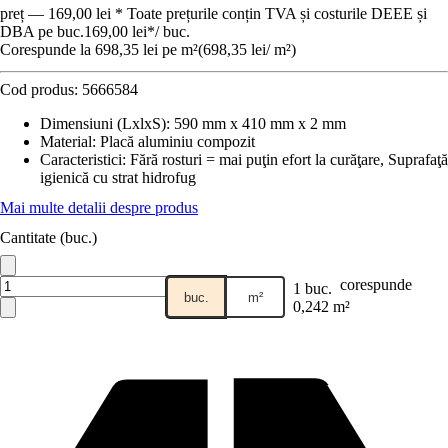
preț — 169,00 lei * Toate prețurile conțin TVA și costurile DEEE și
DBA pe buc.
169,00 lei
*
/
buc.
Corespunde la 698,35 lei pe m²
(
698,35 lei
/
m²
)
Cod produs:
5666584
Dimensiuni (LxlxS)
:
590 mm x 410 mm x 2 mm
Material
:
Placă aluminiu compozit
Caracteristici
:
Fără rosturi = mai puţin efort la curăţare, Suprafaţă
igienică cu strat hidrofug
Mai multe detalii despre produs
Cantitate (buc.)
corespunde
1 buc.
buc.
m²
0,242 m²