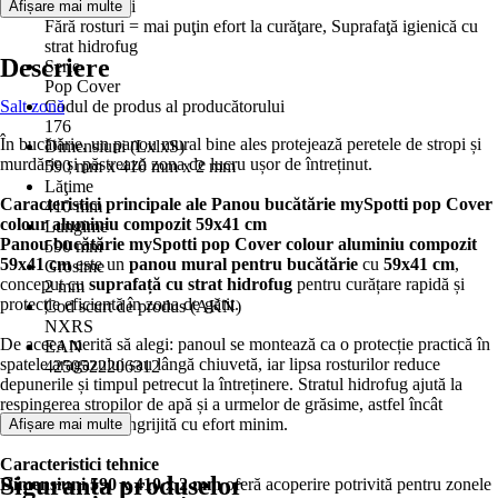
Caracteristici
Afișare mai multe
Fără rosturi = mai puţin efort la curăţare, Suprafaţă igienică cu
strat hidrofug
Descriere
Serie
Pop Cover
Salt zonă
Codul de produs al producătorului
176
În bucătărie, un panou mural bine ales protejează peretele de stropi și
Dimensiuni (LxlxS)
murdărie și păstrează zona de lucru ușor de întreținut.
590 mm x 410 mm x 2 mm
Lăţime
Caracteristici principale ale Panou bucătărie mySpotti pop Cover
410 mm
colour aluminiu compozit 59x41 cm
Lungime
Panou bucătărie mySpotti pop Cover colour aluminiu compozit
590 mm
59x41 cm
este un
panou mural pentru bucătărie
cu
59x41 cm
,
Grosime
conceput cu
suprafață cu strat hidrofug
pentru curățare rapidă și
2 mm
protecție eficientă în zona de gătit.
Cod scurt de produs (AKN)
NXRS
De aceea merită să alegi: panoul se montează ca o protecție practică în
EAN
spatele aragazului sau lângă chiuvetă, iar lipsa rosturilor reduce
4250522206312
depunerile și timpul petrecut la întreținere. Stratul hidrofug ajută la
respingerea stropilor de apă și a urmelor de grăsime, astfel încât
suprafața rămâne îngrijită cu efort minim.
Afișare mai multe
Caracteristici tehnice
Siguranța produselor
Dimensiuni 590 x 410 x 2 mm
oferă acoperire potrivită pentru zonele