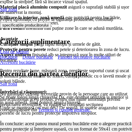
expuse la stropire, fără să încarce vizual spațiul.
Material placă aluminiu compozit
asigură o suprafață stabilă și ușor
Salt zonă
de manevrat la montaj.
Utilizare la interior, zonă umedă
este potrivită pentru bucătărie,
Pentru informații cu privire la siguranța produselor, consultați
inclusiv în apropierea chiuvetei.
.
specificațiile producătorului
Fără rosturi
înseamnă mai puține zone în care se adună murdăria.
Avantaje
Categorii suplimentare
Curățare simplă
ștergi rapid stropii și urmele de gătit.
Protecție pentru perete
reduci petele și deteriorarea în zona de lucru.
Lista de sărituri
Aspect uniform
finisajul alb se integrează ușor în multe stiluri de
Bucătărie
Dotare bucătărie
Panouri decorative bucătărie
bucătărie.
Accesorii bucătărie
Pentru rezultate bune, măsoară zona, pregătește suportul curat și uscat
Recenzii din partea clienților
și aliniază panoul înainte de fixare; curăță periodic cu o lavetă moale și
soluții blânde.
Salt zonă
Întrebări și răspunsuri:
Nu garantăm că toate recenziile provin de la persoane care au utilizat
Se poate folosi lângă chiuvetă? Da, este destinat utilizării la interior și
sau achiziționat acest produs. Pentru mai multe informații privind
în zonă umedă, fiind potrivit lângă chiuvetă.
prelucrarea recenziilor, vă rugăm să consultați secțiunea
Unde se montează cel mai des? De regulă, în spatele aragazului sau pe
corespunzătoare din
Termeni și condiții generale.
peretele de lucru pentru protecție împotriva stropilor.
În concluzie: acest panou mural pentru bucătărie este o alegere practică
pentru protecție și întreținere ușoară, cu un format de 59x41 cm potrivit