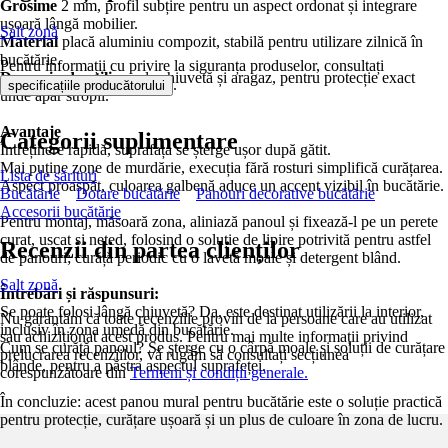
Grosime
2 mm, profil subțire pentru un aspect ordonat și integrare
ușoară lângă mobilier.
Salt zonă
Material
placă aluminiu compozit, stabilă pentru utilizare zilnică în
bucătărie.
Pentru informații cu privire la siguranța produselor, consultați
Domeniu de utilizare
la chiuvetă și aragaz, pentru protecție exact
.
specificațiile producătorului
unde apar stropii.
Avantaje
Categorii suplimentare
Întreținere rapidă, suprafața se șterge ușor după gătit.
Mai puține zone de murdărie, execuția fără rosturi simplifică curățarea.
Lista de sărituri
Aspect proaspăt, culoarea galbenă aduce un accent vizibil în bucătărie.
Bucătărie
Dotare bucătărie
Panouri decorative bucătărie
Accesorii bucătărie
Pentru montaj, măsoară zona, aliniază panoul și fixează-l pe un perete
curat, uscat și neted, folosind o soluție de lipire potrivită pentru astfel
Recenzii din partea clienților
de panouri; curăță periodic cu o lavetă moale și detergent blând.
Salt zonă
Întrebări și răspunsuri:
Se poate folosi lângă chiuvetă? Da, este destinat utilizării la interior,
Nu garantăm că toate recenziile provin de la persoane care au utilizat
inclusiv în zona umedă din bucătărie.
sau achiziționat acest produs. Pentru mai multe informații privind
Cum se curăță panoul? Se șterge cu o cârpă moale și soluții de curățare
prelucrarea recenziilor, vă rugăm să consultați secțiunea
blânde, pentru a păstra aspectul suprafeței.
corespunzătoare din
Termeni și condiții generale.
În concluzie: acest panou mural pentru bucătărie este o soluție practică
pentru protecție, curățare ușoară și un plus de culoare în zona de lucru.