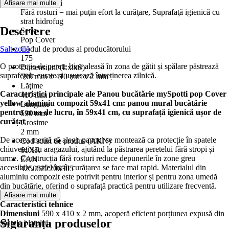
Caracteristici
Afișare mai multe
Fără rosturi = mai puţin efort la curăţare, Suprafaţă igienică cu
strat hidrofug
Descriere
Serie
Pop Cover
Salt zonă
Codul de produs al producătorului
175
O protecție de perete bine aleasă în zona de gătit și spălare păstrează
Dimensiuni (LxlxS)
suprafețele curate și ușurează întreținerea zilnică.
590 mm x 410 mm x 2 mm
Lăţime
Caracteristici principale ale
Panou bucătărie mySpotti pop Cover
410 mm
yellow aluminiu compozit 59x41 cm
:
panou mural bucătărie
Lungime
pentru zona de lucru, în
59x41 cm
, cu
suprafață igienică ușor de
590 mm
curățat
Grosime
2 mm
De aceea merită să alegi: panoul se montează ca protecție în spatele
Cod scurt de produs (AKN)
chiuvetei sau aragazului, ajutând la păstrarea peretelui fără stropi și
61XR
urme. Construcția fără rosturi reduce depunerile în zone greu
EAN
accesibile, astfel încât curățarea se face mai rapid. Materialul din
4250522206305
aluminiu compozit este potrivit pentru interior și pentru zona umedă
din bucătărie, oferind o suprafață practică pentru utilizare frecventă.
Afișare mai multe
Caracteristici tehnice
Dimensiuni
590 x 410 x 2 mm, acoperă eficient porțiunea expusă din
Siguranța produselor
spatele blatului.