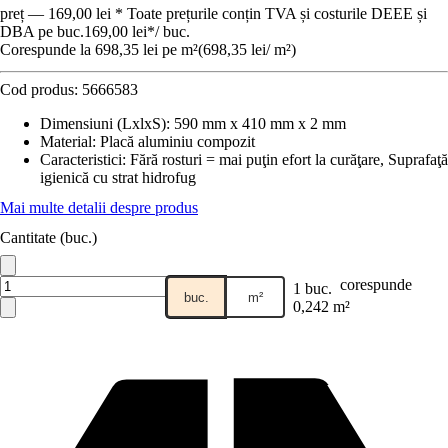
preț — 169,00 lei * Toate prețurile conțin TVA și costurile DEEE și
DBA pe buc.
169,00 lei
*
/
buc.
Corespunde la 698,35 lei pe m²
(
698,35 lei
/
m²
)
Cod produs:
5666583
Dimensiuni (LxlxS)
:
590 mm x 410 mm x 2 mm
Material
:
Placă aluminiu compozit
Caracteristici
:
Fără rosturi = mai puţin efort la curăţare, Suprafaţă
igienică cu strat hidrofug
Mai multe detalii despre produs
Cantitate (buc.)
corespunde
1 buc.
buc.
m²
0,242 m²