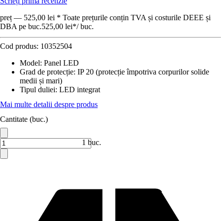
Scrieți prima recenzie
preț — 525,00 lei * Toate prețurile conțin TVA și costurile DEEE și
DBA pe buc.
525,00 lei
*
/
buc.
Cod produs:
10352504
Model
:
Panel LED
Grad de protecție
:
IP 20 (protecție împotriva corpurilor solide
medii și mari)
Tipul duliei
:
LED integrat
Mai multe detalii despre produs
Cantitate (buc.)
1 buc.