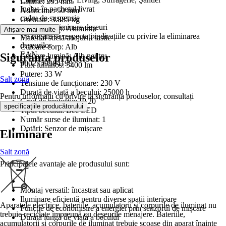
Lățime: 295 mm
Inclus în pachetul livrat
Adâncime: 50 mm
cadru de suspensie
Greutate: 3.885 kg
Informații eliminare deșeuri
Material corp: Aluminiu
Afișare mai multe
Vă rugăm să respectați indicațiile cu privire la eliminarea
Material sticlă/abajur: Plastic
deșeurilor
Culoare corp: Alb
EAN
Siguranța produselor
Culoare lumină: Alb neutru
9002759984199
Flux luminos: 5400 lm
Putere: 33 W
Salt zonă
Tensiune de funcționare: 230 V
Durată de viață a becului: 25000 h
Pentru informații cu privire la siguranța produselor, consultați
Grad de protecție: IP 20
.
specificațiile producătorului
Tipul becului: Bec LED
Număr surse de iluminat: 1
Dotări: Senzor de mișcare
Eliminare
Salt zonă
Principalele avantaje ale produsului sunt:
Montaj versatil: încastrat sau aplicat
Iluminare eficientă pentru diverse spații interioare
Aparatele electrice, bateriile, acumulatorii și corpurile de iluminat nu
Funcție de economisire a energiei prin senzorul de mișcare
trebuie reciclate împreună cu deșeurile menajere. Bateriile,
Durată lungă de viață a becului
acumulatorii și corpurile de iluminat trebuie scoase din aparat înainte