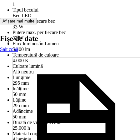
1
Tipul becului
Bec LED
Putere per fiecare bec
Afișare mai multe
33 W
Putere max. per fiecare bec
Fișe de date
33 W
Flux luminos în Lumen
Salt zonă
5.400 lm
Temperatură de culoare
4.000 K
Culoare lumină
Alb neutru
Lungime
295 mm
Înălţime
50 mm
Lăţime
295 mm
Adâncime
50 mm
Durată de viaţă a becului
25.000 h
Material corp
Aluminiu