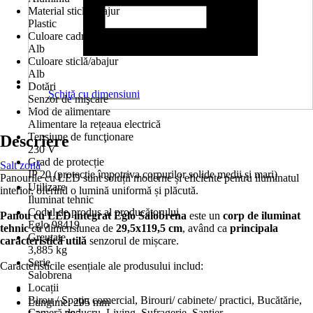
Material sticlă/abajur
Plastic
Culoare cadru
Alb
Culoare sticlă/abajur
Alb
Dotări
Schiţă cu dimensiuni
Senzor de mişcare
Mod de alimentare
Alimentare la rețeaua electrică
Tensiune de funcţionare
Descriere
230 V
Grad de protecție
Salt zonă
IP 20 (protecție împotriva corpurilor solide medii și mari)
Panourile cu LED sunt soluții moderne și eficiente pentru iluminatul
Utilizare
interior, oferind o lumină uniformă și plăcută.
Iluminat tehnic
Codul de produs al producătorului
Panou cu LED integrat Eglo Salobrena
este un
corp de iluminat
Eglo 98419
tehnic
cu dimensiunea de
29,5x119,5 cm
, având ca
principala
Greutate
caracteristică utilă
senzorul de mișcare.
3,885 kg
Serie
Caracteristicile esențiale ale produsului includ:
Salobrena
Locații
Birou / Spaţiu comercial, Birouri/ cabinete/ practici, Bucătărie,
Lungime: 295 mm
Cameră de lucru, Living, Sufragerie, Şantier