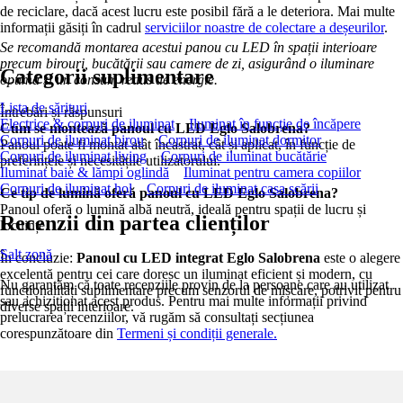
de reciclare, dacă acest lucru este posibil fără a le deteriora. Mai multe
informații găsiți în cadrul
serviciilor noastre de colectare a deșeurilor
.
Se recomandă montarea acestui panou cu LED în spații interioare
precum birouri, bucătării sau camere de zi, asigurând o iluminare
Categorii suplimentare
optimă și un consum redus de energie.
Lista de sărituri
Întrebări și răspunsuri
Electrice & corpuri de iluminat
Iluminat în funcție de încăpere
Cum se montează panoul cu LED Eglo Salobrena?
Corpuri de iluminat birou
Corpuri de iluminat dormitor
Panoul poate fi montat atât încastrat, cât și aplicat, în funcție de
Corpuri de iluminat living
Corpuri de iluminat bucătărie
preferințele și necesitățile utilizatorului.
Iluminat baie & lămpi oglindă
Iluminat pentru camera copiilor
Corpuri de iluminat hol
Corpuri de iluminat casa scării
Ce tip de lumină oferă panoul cu LED Eglo Salobrena?
Panoul oferă o lumină albă neutră, ideală pentru spații de lucru și
Recenzii din partea clienților
locuințe.
Salt zonă
În concluzie:
Panoul cu LED integrat Eglo Salobrena
este o alegere
excelentă pentru cei care doresc un iluminat eficient și modern, cu
Nu garantăm că toate recenziile provin de la persoane care au utilizat
funcționalități suplimentare precum senzorul de mișcare, potrivit pentru
sau achiziționat acest produs. Pentru mai multe informații privind
diverse spații interioare.
prelucrarea recenziilor, vă rugăm să consultați secțiunea
corespunzătoare din
Termeni și condiții generale.