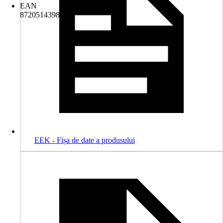
EAN
8720514398500
EEK - Fișa de date a produsului