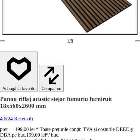
1
/
8
Comparare
Panou riflaj acustic stejar fumuriu furniruit
18x560x2600 mm
4.6
(24 Recenzii)
preț — 199,00 lei * Toate prețurile conțin TVA și costurile DEEE și
DBA pe buc.
199,00 lei
*
/
buc.