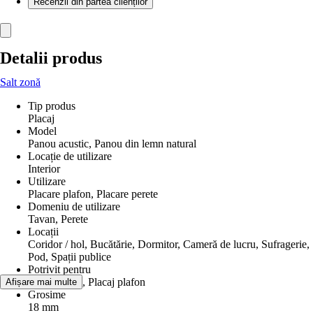
Recenzii din partea clienților
Detalii produs
Salt zonă
Tip produs
Placaj
Model
Panou acustic, Panou din lemn natural
Locație de utilizare
Interior
Utilizare
Placare plafon, Placare perete
Domeniu de utilizare
Tavan, Perete
Locații
Coridor / hol, Bucătărie, Dormitor, Cameră de lucru, Sufragerie,
Pod, Spații publice
Potrivit pentru
Placaj mural, Placaj plafon
Afișare mai multe
Grosime
18 mm