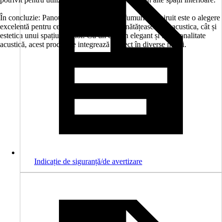
În concluzie: Panoul riflaj acustic stejar fumuriu furniruit este o alegere
excelentă pentru cei care doresc să îmbunătățească atât acustica, cât și
estetica unui spațiu interior. Cu un design elegant și funcționalitate
acustică, acest produs se integrează perfect în diverse medii.
Indicație de siguranță/de avertizare