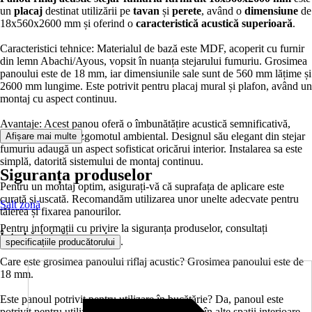
un
placaj
destinat utilizării pe
tavan
și
perete
, având o
dimensiune
de
18x560x2600 mm și oferind o
caracteristică acustică superioară
.
Caracteristici tehnice: Materialul de bază este MDF, acoperit cu furnir
din lemn Abachi/Ayous, vopsit în nuanța stejarului fumuriu. Grosimea
panoului este de 18 mm, iar dimensiunile sale sunt de 560 mm lățime și
2600 mm lungime. Este potrivit pentru placaj mural și plafon, având un
montaj cu aspect continuu.
Avantaje: Acest panou oferă o îmbunătățire acustică semnificativă,
reducând ecoul și zgomotul ambiental. Designul său elegant din stejar
Afișare mai multe
fumuriu adaugă un aspect sofisticat oricărui interior. Instalarea sa este
simplă, datorită sistemului de montaj continuu.
Siguranța produselor
Pentru un montaj optim, asigurați-vă că suprafața de aplicare este
curată și uscată. Recomandăm utilizarea unor unelte adecvate pentru
Salt zonă
tăierea și fixarea panourilor.
Pentru informații cu privire la siguranța produselor, consultați
Întrebări și răspunsuri:
.
specificațiile producătorului
Care este grosimea panoului riflaj acustic? Grosimea panoului este de
18 mm.
Este panoul potrivit pentru utilizare în bucătărie? Da, panoul este
potrivit pentru utilizare în bucătărie, precum și în alte spații interioare.