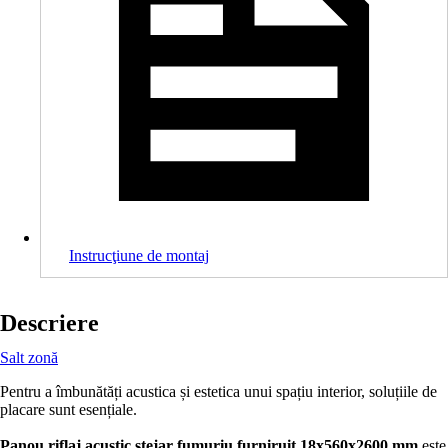
Instrucţiune de montaj
Descriere
Salt zonă
Pentru a îmbunătăți acustica și estetica unui spațiu interior, soluțiile de
placare sunt esențiale.
Panou riflaj acustic stejar fumuriu furniruit 18x560x2600 mm
este