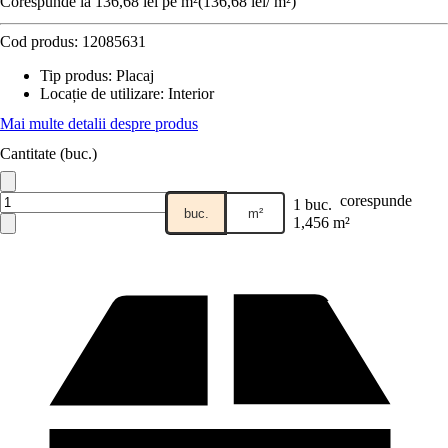
Corespunde la 136,68 lei pe m²
(
136,68 lei
/
m²
)
Cod produs:
12085631
Tip produs
:
Placaj
Locație de utilizare
:
Interior
Mai multe detalii despre produs
Cantitate (buc.)
corespunde
1 buc.
buc.
m²
1,456 m²