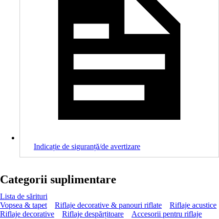
Indicație de siguranță/de avertizare
Categorii suplimentare
Lista de sărituri
Vopsea & tapet
Riflaje decorative & panouri riflate
Riflaje acustice
Riflaje decorative
Riflaje despărțitoare
Accesorii pentru riflaje