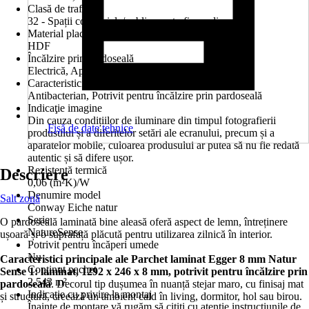
Clasă de trafic
32 - Spații comerciale/publice cu trafic mediu
Material placă portantă
HDF
Încălzire prin pardoseală
Electrică, Apă caldă
Caracteristici
Antibacterian, Potrivit pentru încălzire prin pardoseală
Indicaţie imagine
Din cauza condițiilor de iluminare din timpul fotografierii
Fişă de date tehnice
produsului și a diferitelor setări ale ecranului, precum și a
aparatelor mobile, culoarea produsului ar putea să nu fie redată
autentic și să difere ușor.
Rezistenţă termică
Descriere
0,06 (m²K)/W
Denumire model
Salt zonă
Conway Eiche natur
Serie
O pardoseală laminată bine aleasă oferă aspect de lemn, întreținere
NatureSense
ușoară și o suprafață plăcută pentru utilizarea zilnică în interior.
Potrivit pentru încăperi umede
Nu
Caracteristici principale ale
Parchet laminat Egger 8 mm Natur
Conţinut pachet
Sense 1
:
laminat
,
1292 x 246 x 8 mm
,
potrivit pentru încălzire prin
2,543 m²
pardoseală
. Decorul tip dușumea în nuanță stejar maro, cu finisaj mat
Indicaţie cu privire la montaj
și structură, creează un ambient cald în living, dormitor, hol sau birou.
Înainte de montare vă rugăm să citiți cu atenție instrucțiunile de