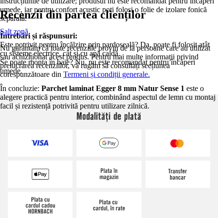
instrucțiunile de utilizare; produsul nu este recomandat pentru încăperi
umede, iar pentru confort acustic poți folosi o folie de izolare fonică
Recenzii din partea clienților
separată.
Salt zonă
Întrebări și răspunsuri:
Este potrivit pentru încălzire prin pardoseală? Da, poate fi folosit atât
Nu garantăm că toate recenziile provin de la persoane care au utilizat
cu sisteme electrice, cât și cu apă caldă.
sau achiziționat acest produs. Pentru mai multe informații privind
Se poate monta în baie? Nu, nu este recomandat pentru încăperi
prelucrarea recenziilor, vă rugăm să consultați secțiunea
umede.
corespunzătoare din
Termeni și condiții generale.
În concluzie:
Parchet laminat Egger 8 mm Natur Sense 1
este o
alegere practică pentru interior, combinând aspectul de lemn cu montaj
facil și rezistență potrivită pentru utilizare zilnică.
Modalități de plată