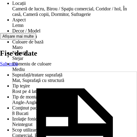
Locații
Cameră de lucru, Birou / Spaţiu comercial, Coridor / hol, În
casă, Cameră copii, Dormitor, Sufragerie
Aspect
Lemn
Decor / Model
Tip dușumea
Afișare mai multe
Culoare de bază
Maro
Fișe de date
Nuanţă
Stejar
Salt zonă
Domeniu de culoare
Mediu
Suprafață/tratare suprafață
Mat, Suprafaţă cu structură
Tip teşire
Rost pe 4 laturi
Tip de montaj
Angle-Angle
Conţinut pachet
8 Bucati
Izolaţie fonică
Neintegrat
Scop utilizare
Comercial, Privat