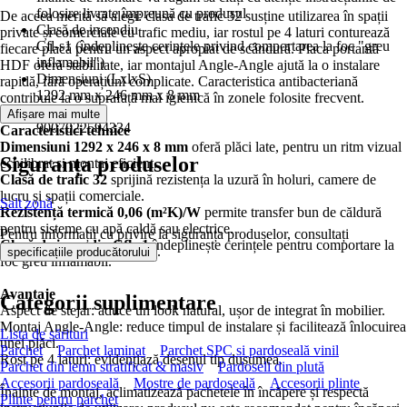
folosire livrate împreună cu produsul
De aceea merită să alegi: clasa de trafic 32 susține utilizarea în spații
Clasă de incendiu
private și comerciale cu trafic mediu, iar rostul pe 4 laturi conturează
Cfl-s1 (îndeplineşte cerinţele privind comportarea la foc "greu
fiecare placă pentru un aspect apropiat de scândură. Placa portantă
inflamabil")
HDF oferă stabilitate, iar montajul Angle-Angle ajută la o instalare
Dimensiuni (LxlxS)
rapidă, fără operațiuni complicate. Caracteristica antibacteriană
1292 mm x 246 mm x 8 mm
contribuie la o suprafață mai igienică în zonele folosite frecvent.
EAN
Afișare mai multe
9007022594334
Caracteristici tehnice
Dimensiuni 1292 x 246 x 8 mm
oferă plăci late, pentru un ritm vizual
Siguranța produselor
echilibrat și montaj eficient.
Clasă de trafic 32
sprijină rezistența la uzură în holuri, camere de
lucru și spații comerciale.
Salt zonă
Rezistență termică 0,06 (m²K)/W
permite transfer bun de căldură
pentru sisteme cu apă caldă sau electrice.
Pentru informații cu privire la siguranța produselor, consultați
Clasă de incendiu Cfl-s1
îndeplinește cerințele pentru comportare la
.
specificațiile producătorului
foc greu inflamabil.
Avantaje
Categorii suplimentare
Aspect de stejar: aduce un look natural, ușor de integrat în mobilier.
Montaj Angle-Angle: reduce timpul de instalare și facilitează înlocuirea
Lista de sărituri
unei plăci.
Parchet
Parchet laminat
Parchet SPC si pardoseală vinil
Rost pe 4 laturi: evidențiază desenul tip dușumea.
Parchet din lemn stratificat & masiv
Pardoseli din plută
Accesorii pardoseală
Mostre de pardoseală
Accesorii plinte
Înainte de montaj, aclimatizează pachetele în încăpere și respectă
Plinte pentru parchet