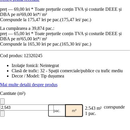
preț — 69,00 lei * Toate prețurile conțin TVA și costurile DEEE și
DBA pe m²
69,00 lei
*
/
m²
Corespunde la 175,47 lei pe pac.
(
175,47 lei
/
pac.
)
La cumpărarea a 39,874 pac.:
preț — 65,00 lei * Toate prețurile conțin TVA și costurile DEEE și
DBA pe m²
65,00 lei
*
/
m²
Corespunde la 165,30 lei pe pac.
(
165,30 lei
/
pac.
)
Cod produs:
12320245
Izolaţie fonică
:
Neintegrat
Clasă de trafic
:
32 - Spații comerciale/publice cu trafic mediu
Decor / Model
:
Tip dușumea
Mai multe detalii despre produs
Cantitate (m²)
corespunde
2.543 m²
pac.
m²
1 pac.