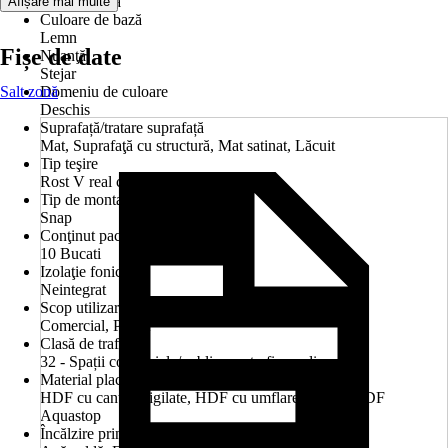
Tip dușumea
Afișare mai multe
Culoare de bază
Lemn
Fișe de date
Nuanţă
Stejar
Salt zonă
Domeniu de culoare
Deschis
Suprafață/tratare suprafață
Mat, Suprafaţă cu structură, Mat satinat, Lăcuit
Tip teşire
Rost V real circular
Tip de montaj
Snap
Conţinut pachet
10 Bucati
Izolaţie fonică
Neintegrat
Scop utilizare
Comercial, Privat
Clasă de trafic
32 - Spații comerciale/publice cu trafic mediu
Material placă portantă
HDF cu canturi sigilate, HDF cu umflare redusă, HDF
Aquastop
Încălzire prin pardoseală