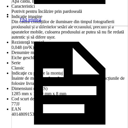
Apă caldă, Electrică
Caracteristici
Potrivit pentru încălzire prin pardoseală
Indicaţie imagine
Fișă tehnică
Din cauza condițiilor de iluminare din timpul fotografierii
produsului și a diferitelor setări ale ecranului, precum și a
aparatelor mobile, culoarea produsului ar putea să nu fie redată
autentic și să difere ușor.
Rezistenţă termică
0,048 (m²K)/W
Denumire model
Eiche geschliffen
Serie
Classic
Indicaţie cu privire la montaj
Înainte de montare vă rugăm să citiți cu atenție instrucțiunile de
folosire livrate împreună cu produsul
Dimensiuni (LxlxS)
1285 mm x 194.0 mm x 8 mm
Cod scurt de produs (AKN)
77JJ
EAN
4014809153924