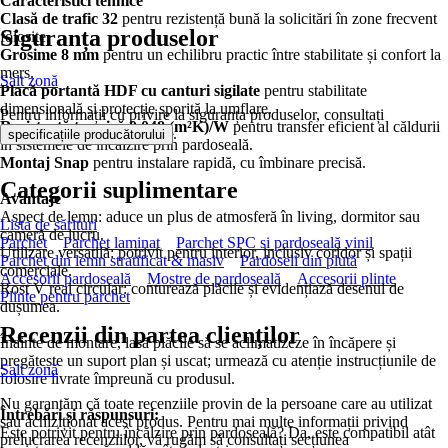
Caracteristici tehnice
Clasă de trafic 32
pentru rezistență bună la solicitări în zone frecvent
Siguranța produselor
folosite.
Grosime 8 mm
pentru un echilibru practic între stabilitate și confort la
mers.
Salt zonă
Placă portantă HDF cu canturi sigilate
pentru stabilitate
dimensională și protecție sporită la umflare.
Pentru informații cu privire la siguranța produselor, consultați
Rezistență termică 0,048 (m²K)/W
pentru transfer eficient al căldurii
.
specificațiile producătorului
în sistemele de încălzire prin pardoseală.
Montaj Snap
pentru instalare rapidă, cu îmbinare precisă.
Categorii suplimentare
Avantaje
Aspect de lemn: aduce un plus de atmosferă în living, dormitor sau
Lista de sărituri
cameră de lucru.
Parchet
Parchet laminat
Parchet SPC si pardoseală vinil
Utilizare versatilă: potrivit pentru interior, inclusiv coridor și spații
Parchet din lemn stratificat & masiv
Pardoseli din plută
comerciale.
Accesorii pardoseală
Mostre de pardoseală
Accesorii plinte
Rost V real circular: conturează plăcile și evidențiază desenul de
Plinte pentru parchet
dușumea.
Recenzii din partea clienților
Înainte de montare, lasă plăcile să se aclimatizeze în încăpere și
pregătește un suport plan și uscat; urmează cu atenție instrucțiunile de
Salt zonă
folosire livrate împreună cu produsul.
Nu garantăm că toate recenziile provin de la persoane care au utilizat
Întrebări și răspunsuri:
sau achiziționat acest produs. Pentru mai multe informații privind
Este potrivit pentru încălzire prin pardoseală? Da, este compatibil atât
prelucrarea recenziilor, vă rugăm să consultați secțiunea