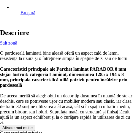
Broșură
Descriere
Salt zonă
O pardoseală laminată bine aleasă oferă un aspect cald de lemn,
rezistență la uzură și o întreținere simplă în spațiile de zi sau de lucru.
Caracteristici principale ale Parchet laminat PARADOR 8 mm
stejar lustruit: categoria Laminat, dimensiunea 1285 x 194 x 8
mm, principala caracteristică utilă potrivit pentru încălzire prin
pardoseală
De aceea merită să alegi: obții un decor tip dușumea în nuanță de stejar
deschis, care se potrivește ușor cu mobilier modern sau clasic, iar clasa
de trafic 32 susține utilizarea atât acasă, cât și în spații cu trafic mediu,
precum birouri sau holuri. Suprafața mată, cu structură și finisaj lăcuit
ajută la un aspect echilibrat și la o curățare rapidă în utilizarea de zi cu
zi.
Afișare mai multe