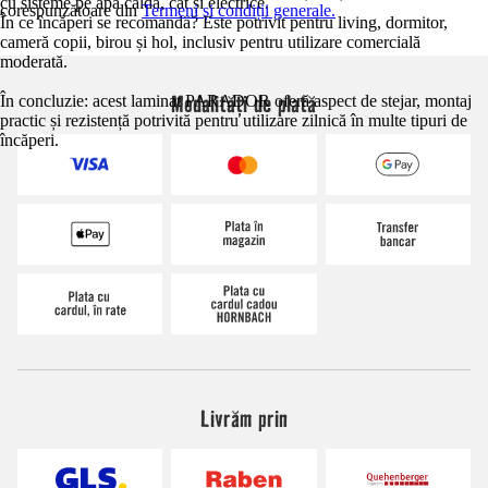
cu sisteme pe apă caldă, cât și electrice.
corespunzătoare din
Termeni și condiții generale.
În ce încăperi se recomandă? Este potrivit pentru living, dormitor,
cameră copii, birou și hol, inclusiv pentru utilizare comercială
moderată.
Modalități de plată
În concluzie: acest laminat PARADOR oferă aspect de stejar, montaj
practic și rezistență potrivită pentru utilizare zilnică în multe tipuri de
încăperi.
Livrăm prin