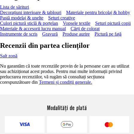
Lista de sărituri
Decorațiuni interioare & tablouri
Materiale pentru bricolaj & hobby
Pastă modelaj & unelte
Seturi creative
Culori pictură sticlă & porțelan
Vopsele textile
Seturi pictură copii
Materiale & accesorii lucru manual
Cărți de colorat
Instrumente de scris
Gravură
Produse aurire
Pictură pe față
Recenzii din partea clienților
Salt zonă
Nu garantăm că toate recenziile provin de la persoane care au utilizat
sau achiziționat acest produs. Pentru mai multe informații privind
prelucrarea recenziilor, vă rugăm să consultați secțiunea
corespunzătoare din
Termeni și condiții generale.
Modalități de plată