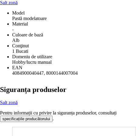
Salt zonă
Model
Pastă modelatoare
Material
-
Culoare de bază
Alb
Conţinut
1 Bucati
Domeniu de utilizare
Hobby/lucru manual
EAN
4084900040447, 8000144007004
Siguranța produselor
Salt zonă
Pentru informații cu privire la siguranța produselor, consultați
.
specificațiile producătorului