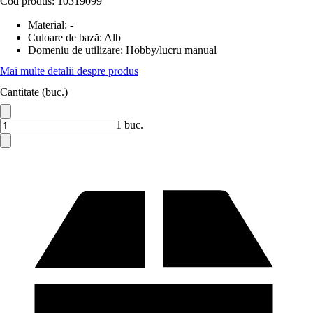
Cod produs:
10319099
Material
:
-
Culoare de bază
:
Alb
Domeniu de utilizare
:
Hobby/lucru manual
Mai multe detalii despre produs
Cantitate (buc.)
1 buc.