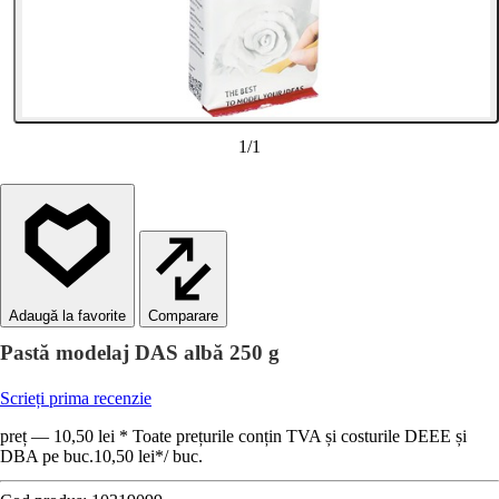
1
/
1
Comparare
Pastă modelaj DAS albă 250 g
Scrieți prima recenzie
preț — 10,50 lei * Toate prețurile conțin TVA și costurile DEEE și
DBA pe buc.
10,50 lei
*
/
buc.