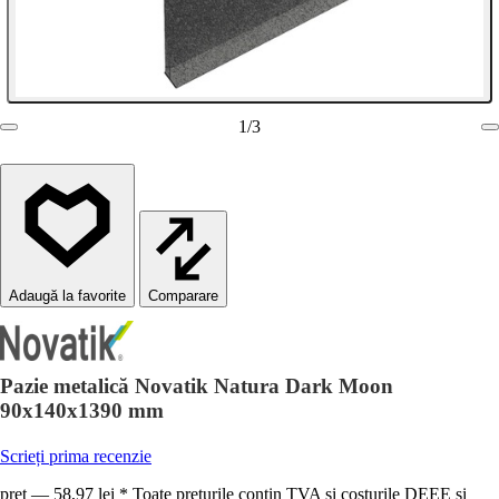
1
/
3
Comparare
Pazie metalică Novatik Natura Dark Moon
90x140x1390 mm
Scrieți prima recenzie
preț — 58,97 lei * Toate prețurile conțin TVA și costurile DEEE și