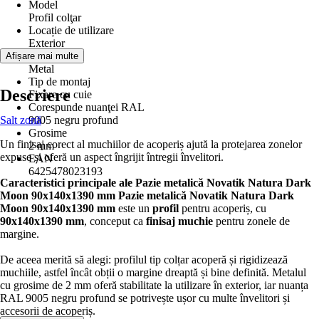
Model
Profil colţar
Locație de utilizare
Exterior
Material
Afișare mai multe
Metal
Tip de montaj
Descriere
Fixare cu cuie
Corespunde nuanţei RAL
Salt zonă
9005 negru profund
Grosime
Un finisaj corect al muchiilor de acoperiș ajută la protejarea zonelor
2 mm
expuse și oferă un aspect îngrijit întregii învelitori.
EAN
6425478023193
Caracteristici principale ale Pazie metalică Novatik Natura Dark
Moon 90x140x1390 mm
Pazie metalică Novatik Natura Dark
Moon 90x140x1390 mm
este un
profil
pentru acoperiș, cu
90x140x1390 mm
, conceput ca
finisaj muchie
pentru zonele de
margine.
De aceea merită să alegi: profilul tip colțar acoperă și rigidizează
muchiile, astfel încât obții o margine dreaptă și bine definită. Metalul
cu grosime de 2 mm oferă stabilitate la utilizare în exterior, iar nuanța
RAL 9005 negru profund se potrivește ușor cu multe învelitori și
accesorii de acoperiș.