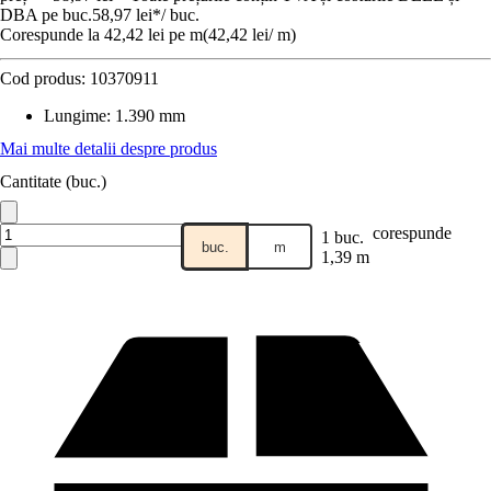
DBA pe buc.
58,97 lei
*
/
buc.
Corespunde la 42,42 lei pe m
(
42,42 lei
/
m
)
Cod produs:
10370911
Lungime
:
1.390 mm
Mai multe detalii despre produs
Cantitate (buc.)
corespunde
1 buc.
buc.
m
1,39 m