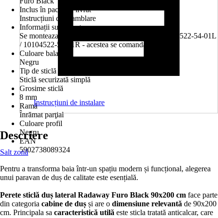
Furo Black
Inclus în pachetul livrat
Instrucțiuni de asamblare
Informații suplimentare
Se monteaza impreuna cu 10110480-01-01 si 10104522-54-01L
/ 10104522-54-01R - acestea se comanda separat.
Culoare balamale
Negru
Tip de sticlă
Sticlă securizată simplă
Grosime sticlă
8 mm
Instrucțiuni de instalare
Ramă
Înrămat parţial
Culoare profil
Negru
Descriere
EAN
5902738089324
Salt zonă
Pentru a transforma baia într-un spațiu modern și funcțional, alegerea
unui paravan de duș de calitate este esențială.
Perete sticlă duș lateral Radaway Furo Black 90x200 cm
face parte
din categoria
cabine de duș
și are o
dimensiune relevantă
de 90x200
cm. Principala sa
caracteristică utilă
este sticla tratată anticalcar, care