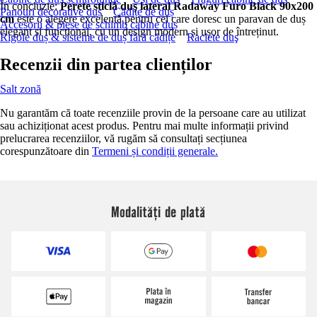
În concluzie:
Perete sticlă duș lateral Radaway Furo Black 90x200
Panouri decorative duș
Cădițe de duș
cm
este o alegere excelentă pentru cei care doresc un paravan de duș
Accesorii & piese de schimb cabine duș
elegant și funcțional, cu un design modern și ușor de întreținut.
Rigole duș & sisteme de duș fără cădițe
Raclete duş
Recenzii din partea clienților
Salt zonă
Nu garantăm că toate recenziile provin de la persoane care au utilizat
sau achiziționat acest produs. Pentru mai multe informații privind
prelucrarea recenziilor, vă rugăm să consultați secțiunea
corespunzătoare din
Termeni și condiții generale.
Modalități de plată