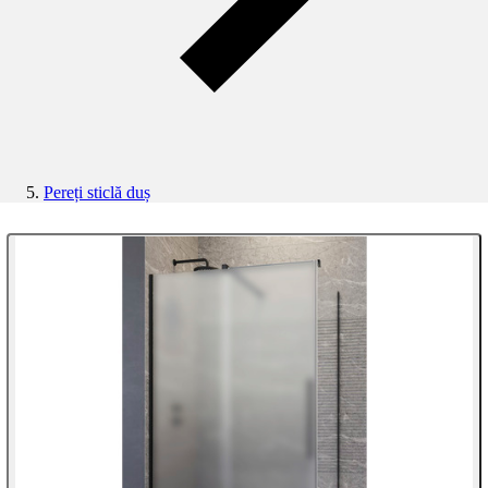
Pereți sticlă duș