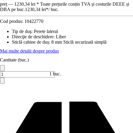
preț — 1230,34 lei * Toate prețurile conțin TVA și costurile DEEE și
DBA pe buc.
1230,34 lei
*
/
buc.
Cod produs:
10422770
Tip de duş
:
Perete lateral
Direcţie de deschidere
:
Liber
Sticlă cabine de duș
:
8 mm Sticlă securizată simplă
Mai multe detalii despre produs
Cantitate (buc.)
1 buc.