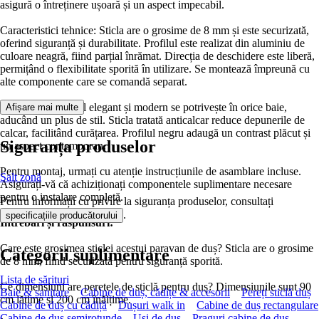
asigură o întreținere ușoară și un aspect impecabil.
Caracteristici tehnice: Sticla are o grosime de 8 mm și este securizată,
oferind siguranță și durabilitate. Profilul este realizat din aluminiu de
culoare neagră, fiind parțial înrămat. Direcția de deschidere este liberă,
permițând o flexibilitate sporită în utilizare. Se montează împreună cu
alte componente care se comandă separat.
Avantaje: Designul elegant și modern se potrivește în orice baie,
Afișare mai multe
aducând un plus de stil. Sticla tratată anticalcar reduce depunerile de
calcar, facilitând curățarea. Profilul negru adaugă un contrast plăcut și
Siguranța produselor
un aspect contemporan.
Pentru montaj, urmați cu atenție instrucțiunile de asamblare incluse.
Salt zonă
Asigurați-vă că achiziționați componentele suplimentare necesare
pentru o instalare completă.
Pentru informații cu privire la siguranța produselor, consultați
.
specificațiile producătorului
Întrebări și răspunsuri:
Care este grosimea sticlei acestui paravan de duș? Sticla are o grosime
Categorii suplimentare
de 8 mm, fiind securizată pentru siguranță sporită.
Lista de sărituri
Ce dimensiuni are peretele de sticlă pentru duș? Dimensiunile sunt 90
Baie & sanitare
Cabine de duș, cădițe & accesorii
Pereți sticlă duș
cm lățime și 200 cm înălțime.
Cabine de duș cu cădiță
Dușuri walk in
Cabine de duș rectangulare
Cabine de duș semirotunde
Uși de duș
Praguri cabine de duș