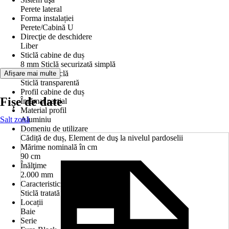
Perete lateral
Forma instalației
Perete/Cabină U
Direcţie de deschidere
Liber
Sticlă cabine de duș
8 mm Sticlă securizată simplă
Decor de sticlă
Afișare mai multe
Sticlă transparentă
Profil cabine de duș
Fișe de date
Înrămat parţial
Material profil
Salt zonă
Aluminiu
Domeniu de utilizare
Cădiță de duș, Element de duş la nivelul pardoselii
Mărime nominală în cm
90 cm
Înălţime
2.000 mm
Caracteristici
Sticlă tratată anticalcar
Locații
Baie
Serie