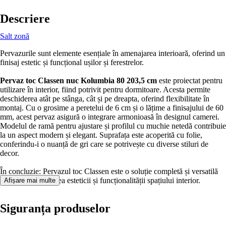
Descriere
Salt zonă
Pervazurile sunt elemente esențiale în amenajarea interioară, oferind un
finisaj estetic și funcțional ușilor și ferestrelor.
Pervaz toc Classen nuc Kolumbia 80 203,5 cm
este proiectat pentru
utilizare în interior, fiind potrivit pentru dormitoare. Acesta permite
deschiderea atât pe stânga, cât și pe dreapta, oferind flexibilitate în
montaj. Cu o grosime a peretelui de 6 cm și o lățime a finisajului de 60
mm, acest pervaz asigură o integrare armonioasă în designul camerei.
Modelul de ramă pentru ajustare și profilul cu muchie netedă contribuie
la un aspect modern și elegant. Suprafața este acoperită cu folie,
conferindu-i o nuanță de gri care se potrivește cu diverse stiluri de
decor.
În concluzie: Pervazul toc Classen este o soluție completă și versatilă
pentru îmbunătățirea esteticii și funcționalității spațiului interior.
Afișare mai multe
Siguranța produselor