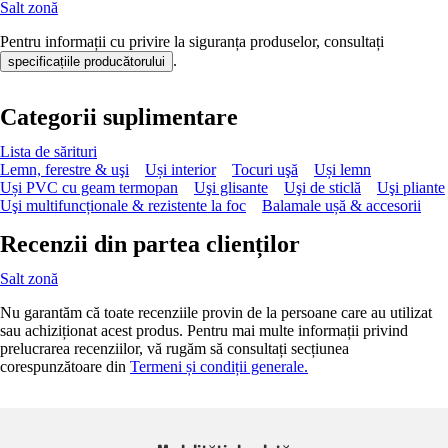
Salt zonă
Pentru informații cu privire la siguranța produselor, consultați
.
specificațiile producătorului
Categorii suplimentare
Lista de sărituri
Lemn, ferestre & uşi
Uși interior
Tocuri uşă
Uși lemn
Uși PVC cu geam termopan
Uşi glisante
Uşi de sticlă
Uşi pliante
Uşi multifuncționale & rezistente la foc
Balamale ușă & accesorii
Recenzii din partea clienților
Salt zonă
Nu garantăm că toate recenziile provin de la persoane care au utilizat
sau achiziționat acest produs. Pentru mai multe informații privind
prelucrarea recenziilor, vă rugăm să consultați secțiunea
corespunzătoare din
Termeni și condiții generale.