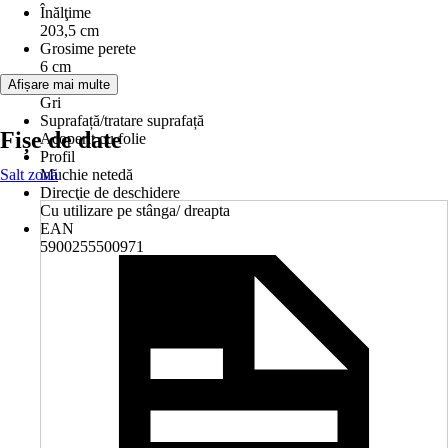
Înălţime
203,5 cm
Grosime perete
6 cm
Nuanţă
Afișare mai multe
Gri
Suprafață/tratare suprafață
Fișe de date
Acoperit cu folie
Profil
Salt zonă
Muchie netedă
Direcţie de deschidere
Cu utilizare pe stânga/ dreapta
EAN
5900255500971