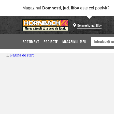
Magazinul
Domnesti, jud. Ilfov
este cel potrivit?
Domnesti, jud. Ilfov
SORTIMENT
PROIECTE
MAGAZINUL MEU
Pagină de start