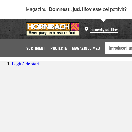
Magazinul
Domnesti, jud. Ilfov
este cel potrivit?
Domnesti, jud. Ilfov
SORTIMENT
PROIECTE
MAGAZINUL MEU
Pagină de start