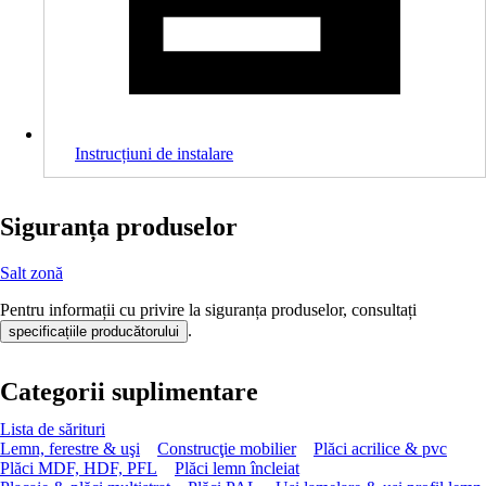
Instrucțiuni de instalare
Siguranța produselor
Salt zonă
Pentru informații cu privire la siguranța produselor, consultați
.
specificațiile producătorului
Categorii suplimentare
Lista de sărituri
Lemn, ferestre & uşi
Construcţie mobilier
Plăci acrilice & pvc
Plăci MDF, HDF, PFL
Plăci lemn încleiat