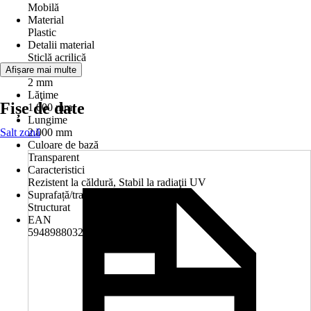
Mobilă
Material
Plastic
Detalii material
Sticlă acrilică
Grosime
Afișare mai multe
2 mm
Lăţime
Fișe de date
1.000 mm
Lungime
Salt zonă
2.000 mm
Culoare de bază
Transparent
Caracteristici
Rezistent la căldură, Stabil la radiaţii UV
Suprafață/tratare suprafață
Structurat
EAN
5948988032529