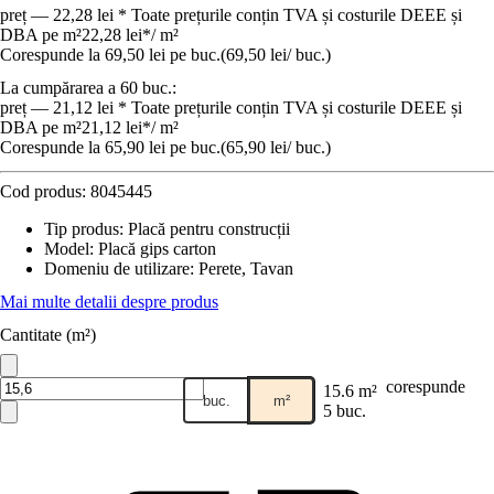
preț — 22,28 lei * Toate prețurile conțin TVA și costurile DEEE și
DBA pe m²
22,28 lei
*
/
m²
Corespunde la 69,50 lei pe buc.
(
69,50 lei
/
buc.
)
La cumpărarea a 60 buc.:
preț — 21,12 lei * Toate prețurile conțin TVA și costurile DEEE și
DBA pe m²
21,12 lei
*
/
m²
Corespunde la 65,90 lei pe buc.
(
65,90 lei
/
buc.
)
Cod produs:
8045445
Tip produs
:
Placă pentru construcții
Model
:
Placă gips carton
Domeniu de utilizare
:
Perete, Tavan
Mai multe detalii despre produs
Cantitate (m²)
corespunde
15.6 m²
buc.
m²
5 buc.