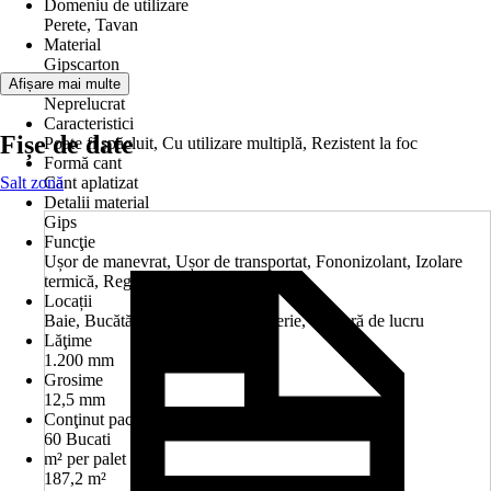
Domeniu de utilizare
Perete, Tavan
Material
Gipscarton
Tratare
Afișare mai multe
Neprelucrat
Caracteristici
Fișe de date
Poate fi şpăcluit, Cu utilizare multiplă, Rezistent la foc
Formă cant
Salt zonă
Cant aplatizat
Detalii material
Gips
Funcţie
Ușor de manevrat, Ușor de transportat, Fononizolant, Izolare
termică, Reglare umiditate
Locații
Baie, Bucătărie, Dormitor, Sufragerie, Cameră de lucru
Lăţime
1.200 mm
Grosime
12,5 mm
Conţinut pachet
60 Bucati
m² per palet
187,2 m²