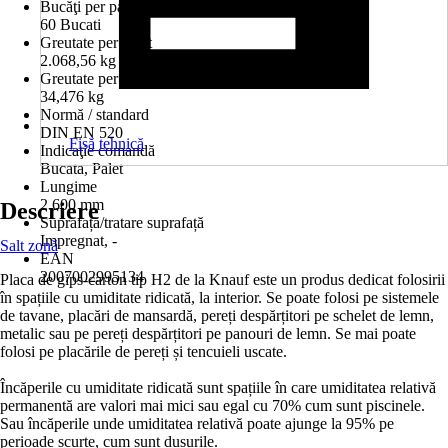
Bucăţi per palet
60 Bucati
Greutate per palet
2.068,56 kg
Greutate per bucată
34,476 kg
Normă / standard
DIN EN 520
Fișă tehnică
Indicaţie comandă
Bucata, Palet
Lungime
2.600 mm
Descriere
Suprafață/tratare suprafață
Impregnat, -
Salt zonă
EAN
2007002995134
Placa de gips-carton tip H2 de la Knauf este un produs dedicat folosirii
în spațiile cu umiditate ridicată, la interior. Se poate folosi pe sistemele
de tavane, placări de mansardă, pereți despărțitori pe schelet de lemn,
metalic sau pe pereți despărțitori pe panouri de lemn. Se mai poate
folosi pe placările de pereți și tencuieli uscate.
Încăperile cu umiditate ridicată sunt spațiile în care umiditatea relativă
permanentă are valori mai mici sau egal cu 70% cum sunt piscinele.
Sau încăperile unde umiditatea relativă poate ajunge la 95% pe
perioade scurte, cum sunt dușurile.