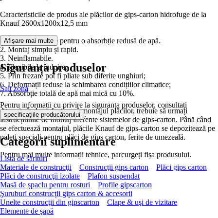
Caracteristicile de produs ale plăcilor de gips-carton hidrofuge de la
Knauf 2600x1200x12,5 mm
1. Sunt impregnate pentru o absorbție redusă de apă.
Afișare mai multe
2. Montaj simplu și rapid.
3. Neinflamabile.
Siguranța produselor
4. Flexibile la îndoire.
5. Prin frezare pot fi pliate sub diferite unghiuri;
6. Deformații reduse la schimbarea condițiilor climatice;
Salt zonă
7. Absorbție totală de apă mai mică cu 10%.
Pentru informații cu privire la siguranța produselor, consultați
Atunci când se efectuează montajul plăcilor, trebuie să urmați
.
specificațiile producătorului
instrucțiunile de montaj aferente sistemelor de gips-carton. Până când
se efectuează montajul, plăcile Knauf de gips-carton se depozitează pe
paleți speciali pentru plăci de gips carton, ferite de umezeală.
Categorii suplimentare
Pentru mai multe informații tehnice, parcurgeți fișa produsului.
Lista de sărituri
Materiale de construcţii
Construcţii gips carton
Plăci gips carton
Plăci de construcţii izolate
Plafon suspendat
Masă de șpaclu pentru rosturi
Profile gipscarton
Şuruburi construcţii gips carton & accesorii
Unelte construcţii din gipscarton
Clape & uşi de vizitare
Elemente de şapă