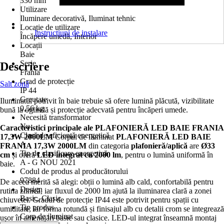
330 mm
Utilizare
Iluminare decorativă, Iluminat tehnic
Locație de utilizare
Instrucțiuni de instalare
Încăpere umedă, Interior
Locații
Baie
Serie
Descriere
Frania
Grad de protecție
Salt zonă
IP 44
Greutate
Iluminatul potrivit în baie trebuie să ofere lumină plăcută, vizibilitate
0,56 kg
bună la oglindă și protecție adecvată pentru încăperi umede.
Necesită transformator
Nu
Caracteristici principale ale PLAFONIERĂ LED BAIE FRANIA
Clasă de eficienţă energetică
17,3W 2000LM
Corpul de iluminat
PLAFONIERĂ LED BAIE
A
FRANIA 17,3W 2000LM
din categoria
plafonieră/aplică
are
Ø33
Tip de clasificare energetică
cm
și oferă
LED integrat cu 2000 lm
, pentru o lumină uniformă în
A - G NOU 2021
baie.
Codul de produs al producătorului
97884
De aceea merită să alegi: obții o lumină alb cald, confortabilă pentru
Design
rutina zilnică, iar fluxul de 2000 lm ajută la iluminarea clară a zonei
Basic, Clasic
chiuvetei. Gradul de protecție IP44 este potrivit pentru spații cu
Tip produs
umiditate, iar forma rotundă și finisajul alb cu detalii crom se integrează
Corp de iluminat
ușor în amenajări basic sau clasice. LED-ul integrat înseamnă montaj