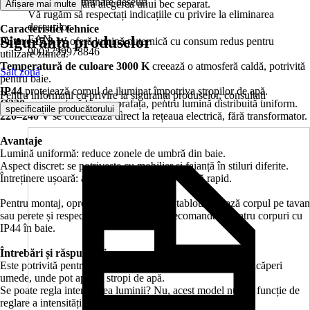
Informații eliminare deșeuri
simplu și utilizare fără alegerea unui bec separat.
Afișare mai multe
Vă rugăm să respectați indicațiile cu privire la eliminarea
deșeurilor
Caracteristici tehnice
Siguranța produselor
EAN
Putere 17,3 W
oferă lumină puternică cu consum redus pentru
9002759978846
utilizare zilnică.
Temperatură de culoare 3000 K
creează o atmosferă caldă, potrivită
Salt zonă
pentru baie.
IP44
protejează corpul de iluminat împotriva stropilor de apă.
Pentru informații cu privire la siguranța produselor, consultați
Ø330 mm
acoperă bine suprafața, pentru lumină distribuită uniform.
.
specificațiile producătorului
220–240 V
se conectează direct la rețeaua electrică, fără transformator.
Avantaje
Lumină uniformă: reduce zonele de umbră din baie.
Aspect discret: se potrivește cu mobilier și faianță în stiluri diferite.
Întreținere ușoară: abajurul din plastic se curăță rapid.
Pentru montaj, oprește alimentarea de la tablou, fixează corpul pe tavan
sau perete și respectă zona de instalare recomandată pentru corpuri cu
IP44 în baie.
Întrebări și răspunsuri:
Este potrivită pentru baie? Da, IP44 o recomandă pentru încăperi
umede, unde pot apărea stropi de apă.
Se poate regla intensitatea luminii? Nu, acest model nu are funcție de
reglare a intensității.