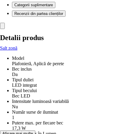
Categorii suplimentare
Recenzii din partea clienților
Detalii produs
Salt zonă
Model
Plafonieră, Aplică de perete
Bec inclus
Da
Tipul duliei
LED integrat
Tipul becului
Bec LED
Intensitate luminoasă variabilă
Nu
Număr surse de iluminat
1
Putere max. per fiecare bec
17,3 W
Flux luminos în Lumen
Afișare mai multe