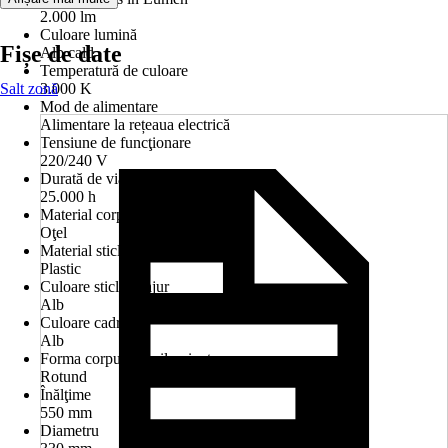
2.000 lm
Culoare lumină
Fișe de date
Alb cald
Temperatură de culoare
Salt zonă
3.000 K
Mod de alimentare
Alimentare la rețeaua electrică
Tensiune de funcţionare
220/240 V
Durată de viaţă a becului
25.000 h
Material corp
Oţel
Material sticlă/abajur
Plastic
Culoare sticlă/abajur
Alb
Culoare cadru
Alb
Forma corpului de iluminat
Rotund
Înălţime
550 mm
Diametru