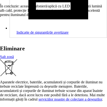
În concluzie: această plafonieră/aplică cu LED integrat oferă lumină
alb cald, protecție IP44 și un aspect curat, fiind o alegere excelentă
pentru iluminatul de baie.
Indicație de siguranță/de avertizare
Eliminare
Salt zonă
Aparatele electrice, bateriile, acumulatorii și corpurile de iluminat nu
trebuie reciclate împreună cu deșeurile menajere. Bateriile,
acumulatorii și corpurile de iluminat trebuie scoase din aparat înainte
de reciclare, dacă acest lucru este posibil fără a le deteriora. Mai multe
informații găsiți în cadrul
serviciilor noastre de colectare a deșeurilor
.